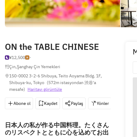
ON the TABLE CHINESE
M
¥12,500
-
Çin
,
Şanghay Çin Yemekleri
150-0002 3-2-6 Shibuya, Teito Aoyama Bldg. 1F, 
Shibuya-ku, Tokyo
(
572m istasyondan 渋谷'a 
mesafe
)
Haritayı görüntüle
Abone ol
Kaydet
Paylaş
Yönler
03-596
日本人の私が作る中国料理。たくさん
のリスペクトとともに心を込めてお出