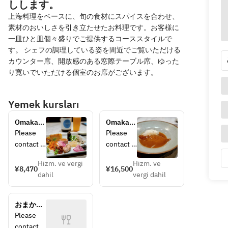
しします。
上海料理をベースに、旬の食材にスパイスを合わせ、
素材のおいしさを引き立たせたお料理です。お客様に
一皿ひと皿個々盛りでご提供するコーススタイルで
す。 シェフの調理している姿を間近でご覧いただける
カウンター席、開放感のある窓際テーブル席、ゆった
り寛いでいただける個室のお席がございます。
Yemek kursları
Omakase 
Omakase 
course 
course 
Please 
Please 
①
②
contact 
contact 
the store 
the store 
Hizm. ve vergi
Hizm. ve
directly 
directly 
¥8,470
¥16,500
dahil
vergi dahil
for 
for 
details 
details 
regarding
regarding
おまかせ
 the 
 the 
コース③
Please 
course.
course.
contact 