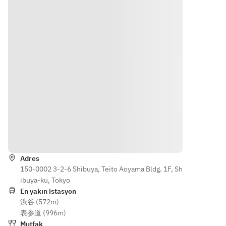
Yönler
Adres
150-0002 3-2-6 Shibuya, Teito Aoyama Bldg. 1F, Sh
ibuya-ku, Tokyo
En yakın istasyon
渋谷 (572m)
表参道 (996m)
Mutfak