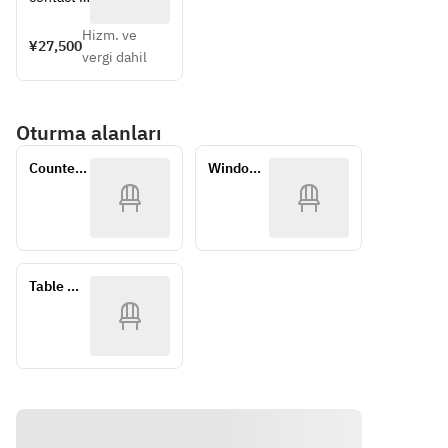
the store 
Hizm. ve
directly 
¥27,500
vergi dahil
for 
details 
regarding
Oturma alanları
 the 
course.
Counter 
Window 
seat
table
Table 
seating