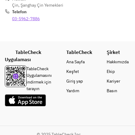
Çin
,
Şanghay Çin Yemekleri
Telefon
03-5962-7886
TableCheck
TableCheck
Şirket
Uygulaması
Ana Sayfa
Hakkımızda
TableCheck
Keşfet
Ekip
Uygulamasını
Giriş yap
Kariyer
indirmek için
tarayın
Yardım
Basın
© 2025 TableCheck Inc.