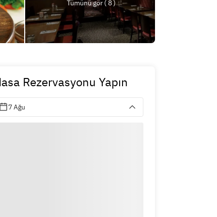
Tümünü gör ( 8 )
asa Rezervasyonu Yapın
7 Ağu