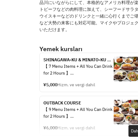
品川にいながらにして、本格的なアメリカ料理が
トビーフなどの肉料理に加えて、シーフードサラ
ウイスキーなどのドリンクと一緒に心行くまでご
など大勢の来客にも対応可能。マイクやプロジェ
いただけます。
Yemek kursları
SHINAGAWA-KU & MINATO-KU 
DISTRICT COURSE
【 7 Menu Items + All You Can Drink 
for 2 Hours 】
¥5,000
Hizm. ve vergi dahil
<< Menu Items >>
- Bloomin' Onion
- Baby Back Ribs
OUTBACK COURSE
- Black Pepper Steak
【 9 Menu Items + All You Can Drink 
- Alice Springs Chicken Quesadilla
for 2 Hours 】
- Smoked Salmon
- Chicken Caesar Salad
¥6,000
Hizm. ve vergi dahil
<< Menu Items >>
Dah
- Honey Bread
- Bloomin' Onion