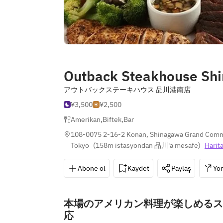
Outback Steakhouse Sh
アウトバックステーキハウス 品川港南店
¥3,500
¥2,500
Amerikan
,
Biftek
,
Bar
108-0075 2-16-2 Konan, Shinagawa Grand Commo
Tokyo
(
158m istasyondan 品川'a mesafe
)
Harit
Abone ol
Kaydet
Paylaş
Yön
本場のアメリカン料理が楽しめるス
応