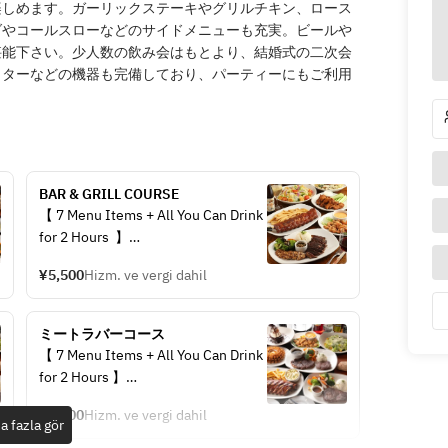
楽しめます。ガーリックステーキやグリルチキン、ロース
ダやコールスローなどのサイドメニューも充実。ビールや
堪能下さい。少人数の飲み会はもとより、結婚式の二次会
クターなどの機器も完備しており、パーティーにもご利用
BAR & GRILL COURSE
【 7 Menu Items + All You Can Drink 
for 2 Hours  】
¥5,500
Hizm. ve vergi dahil
<< Menu Items >>
- Bloomin' Onion
- Outback Special Steak
ミートラバーコース
- Baby Back Ribs
【 7 Menu Items + All You Can Drink 
- Rack of Lamb
for 2 Hours 】
- Queensland Salad
- Dessert
¥7,000
Hizm. ve vergi dahil
<< Menu Items >>
a fazla gör
- Honey Bread
- Bloomin' Onion