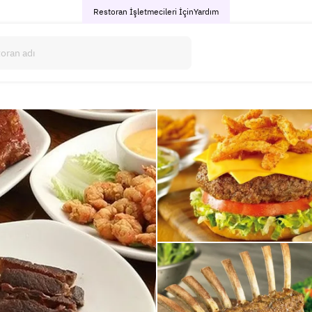
Restoran İşletmecileri İçin
Yardım