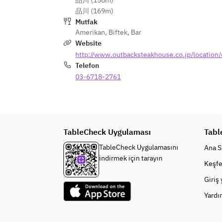
品川 (158m)
品川 (169m)
Mutfak
Amerikan
,
Biftek
,
Bar
Website
http://www.outbacksteakhouse.co.jp/location
Telefon
03-6718-2761
TableCheck Uygulaması
Tabl
TableCheck Uygulamasını
Ana S
indirmek için tarayın
Keşfe
Giriş
Yardı