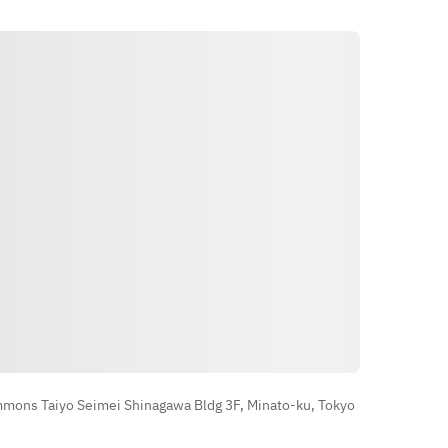
- Baby Back Ribs
*Image is a sample
- Black Pepper Steak
- Alice Springs Chicken Quesadilla
- Smoked Salmon
- Chicken Caesar Salad
- Honey Bread
Yönler
ons Taiyo Seimei Shinagawa Bldg 3F, Minato-ku, Tokyo