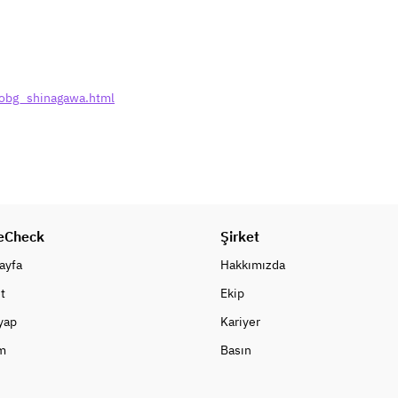
/obg_shinagawa.html
eCheck
Şirket
ayfa
Hakkımızda
t
Ekip
 yap
Kariyer
m
Basın