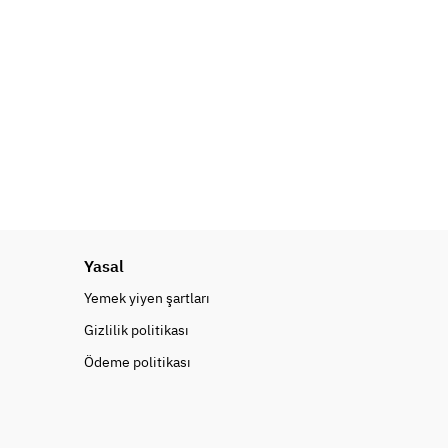
Yasal
Yemek yiyen şartları
Gizlilik politikası
Ödeme politikası