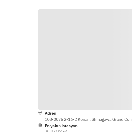
- Ribeye Steak
- Outback Special Steak
- Popcorn Shrimp
- Baby Back Ribs
- Dessert
- Honey Bread
*Image is a sample
Adres
108-0075 2-16-2 Konan, Shinagawa Grand Comm
En yakın istasyon