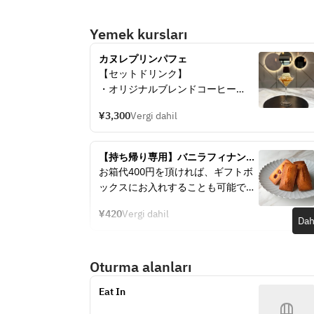
Yemek kursları
カヌレプリンパフェ
【セットドリンク】
・オリジナルブレンドコーヒー
・紅茶
¥3,300
Vergi dahil
・カフェラテ
【持ち帰り専用】バニラフィナンシ
ェ
お箱代400円を頂ければ、ギフトボ
ックスにお入れすることも可能で
す。
¥420
Vergi dahil
その際は下記ギフトボックスの３種
Dah
から選んでください。
Oturma alanları
Eat In