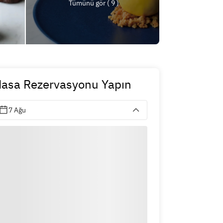
Tümünü gör ( 9 )
asa Rezervasyonu Yapın
7 Ağu