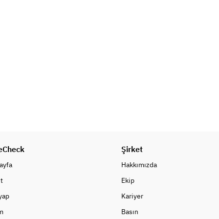
eCheck
Şirket
ayfa
Hakkımızda
t
Ekip
 yap
Kariyer
m
Basın