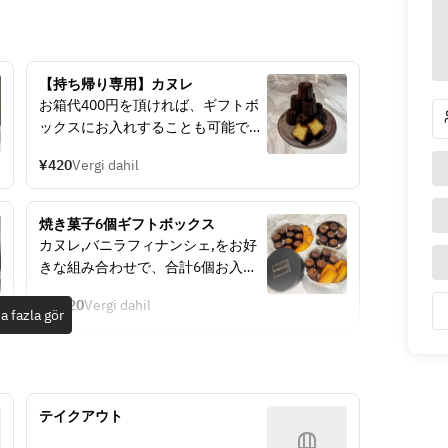
【持ち帰り専用】カヌレ
お箱代400円を頂ければ、ギフトボ
ックスにお入れすることも可能で
す。
¥420
Vergi dahil
その際は下記ギフトボックスの３種
から選んでください。
焼き菓子6個ギフトボックス
カヌレ,バニラフィナンシェ,をお好
きな組み合わせで、合計6個お入れ
いたします。
¥2,920
Vergi dahil
a fazla gör
テイクアウト