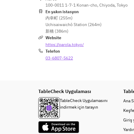
100-0011 1-7-1 Konan-cho, Chiyoda, Tokyo
En yakın istasyon
内幸町 (255m)
Uchisaiwaichō Station (264m)
新橋 (386m)
Website
https://parola.tokyo/
Telefon
03-6807-5622
TableCheck Uygulaması
Tabl
TableCheck Uygulamasını
Ana S
indirmek için tarayın
Keşfe
Giriş
Yardı