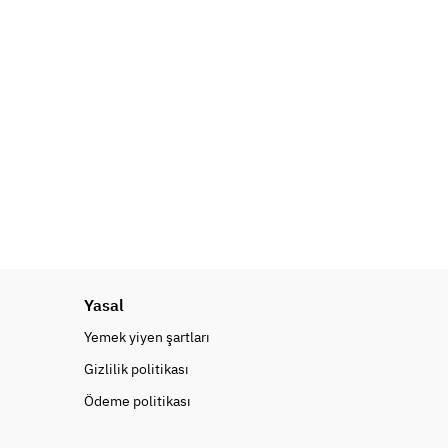
Yasal
Yemek yiyen şartları
Gizlilik politikası
Ödeme politikası