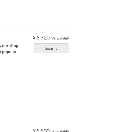
¥ 5.720
(Vergi dahil)
y our shop,
Seçiniz
n popular
¥ 5.500
(Vergi dahil)