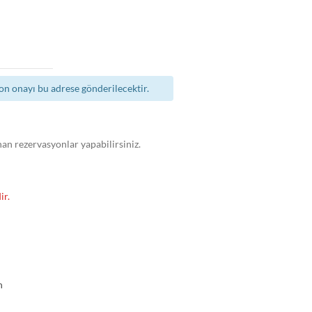
n onayı bu adrese gönderilecektir.
nan rezervasyonlar yapabilirsiniz.
ir.
n