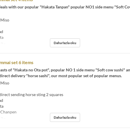
t deals with our popular "Hakata Tanpan" popular NO1 side menu "Soft C
 Miso
ad
ta
Daha fazla oku
2 ~
mmai set 6 items
asts of "Hakata no Ota pot", popular NO 1 side menu "Soft cow sushi" a
rect delivery "horse sashi", our most popular set of popular menus.
 Miso
rect sending horse sting 2 squares
ad
ta
 Chanpen
Daha fazla oku
2 ~