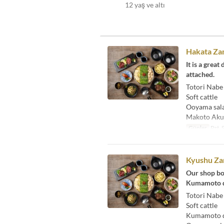
12 yaş ve altı
Hakata Zam
It is a grea
attached.
Totori Nabe
Soft cattle
Ooyama sal
Makoto Aku
Günler
Pzt, 
Kyushu Za
Our shop bo
Kumamoto di
Totori Nabe
Soft cattle
Kumamoto di