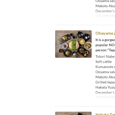
Ooyama sal
Makoto Aku
December's
Geçerli Tarihl
Ohayama Z
It is a gorg
popular NO1 
person "Tepp
Totori Nabe
Soft cattle
Kumamoto di
Ooyama sal
Makoto Aku
Grilled tepp
Hakata Yuzu
December's
Geçerli Tarihl
Hakata Zam