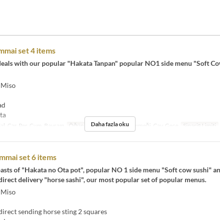
mai set 4 items
t deals with our popular "Hakata Tanpan" popular NO1 side menu "Soft C
 Miso
ad
ta
Daha fazla oku
Sal, Çar, Per, Cum, Bayram
Öğünler
Kahvaltı, Öğle Yemeği, Çay, Gece
Sipariş Limiti
mmai set 6 items
asts of "Hakata no Ota pot", popular NO 1 side menu "Soft cow sushi" a
rect delivery "horse sashi", our most popular set of popular menus.
 Miso
rect sending horse sting 2 squares