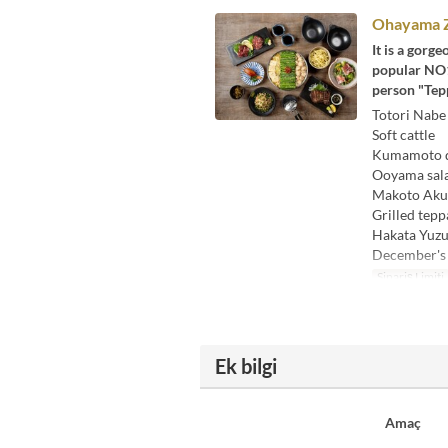
Ohayama Z
It is a gorg
popular NO1 
person "Tepp
Totori Nabe
Soft cattle
Kumamoto di
Ooyama sal
Makoto Aku
Grilled tepp
Hakata Yuzu
December's
Sipariş Limiti
Ek bilgi
Amaç