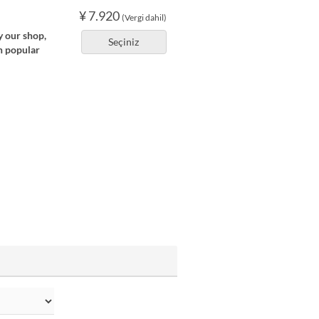
¥ 7.920
(Vergi dahil)
y our shop,
Seçiniz
n popular