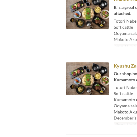
It is a grea
attached.
Totori Nabe
Soft cattle
Ooyama sal
Makoto Aku
Sipariş Limiti
Kyushu Za
Our shop bo
Kumamoto di
Totori Nabe
Soft cattle
Kumamoto di
Ooyama sal
Makoto Aku
December's
Sipariş Limiti