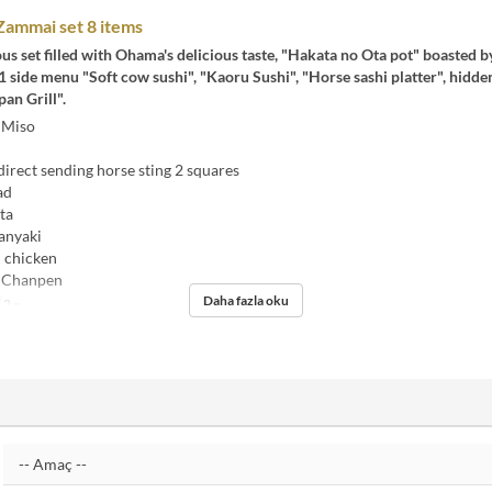
ammai set 8 items
eous set filled with Ohama's delicious taste, "Hakata no Ota pot" boasted b
side menu "Soft cow sushi", "Kaoru Sushi", "Horse sashi platter", hidde
an Grill".
 Miso
rect sending horse sting 2 squares
ad
ta
anyaki
 chicken
 Chanpen
Daha fazla oku
2 ~