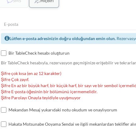
SMS
Hiçbiri
Lütfen e-posta adresinizin doğru olduğundan emin olun.
Rezervasyo
Bir TableCheck hesabı oluşturun
Bir TableCheck hesabıyla, rezervasyon geçmişinize erişebilir ve tekrarla
Şifre çok kısa (en az 12 karakter)
Şifre Çok zayıf.
Şifre En az bir büyük harf, bir küçük harf, bir sayı ve bir sembol içermelid
Şifre E-posta öğesinin bir bölümünü içermemelidir.
Şifre Parolayı Onayla teyidiyle uyuşmuyor
Mekandan Mesaj yukarıdaki notu okudum ve onaylıyorum
Hakata Motsunabe Ooyama Sendai ve ilgili mekanlardan teklifler alı