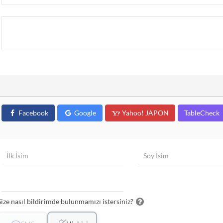
Facebook
Google
Yahoo! JAPON
TableCheck
Size nasıl bildirimde bulunmamızı istersiniz?