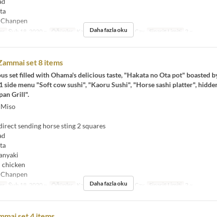
ad
ta
 Chanpen
Daha fazla oku
er
Şub 18, 2020 ~
Öğünler
Kahvaltı, Öğle Yemeği, Çay
Sipariş Limiti
2 ~
ammai set 8 items
eous set filled with Ohama's delicious taste, "Hakata no Ota pot" boasted b
side menu "Soft cow sushi", "Kaoru Sushi", "Horse sashi platter", hidde
an Grill".
 Miso
rect sending horse sting 2 squares
ad
ta
anyaki
 chicken
 Chanpen
Daha fazla oku
er
Şub 18, 2020 ~
Öğünler
Kahvaltı, Öğle Yemeği, Çay
Sipariş Limiti
2 ~
mai set 4 items