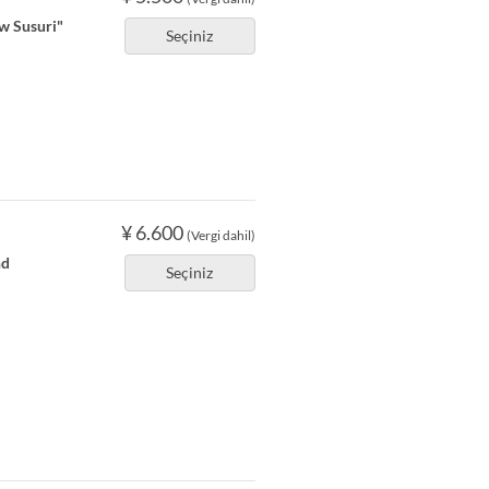
ow Susuri"
Seçiniz
¥ 6.600
(Vergi dahil)
nd
Seçiniz