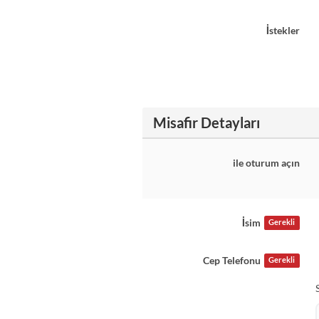
İstekler
Misafir Detayları
ile oturum açın
İsim
Gerekli
Cep Telefonu
Gerekli