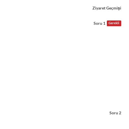
Ziyaret Geçmişi
Soru 1
Gerekli
Soru 2