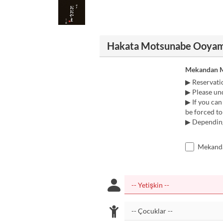
Hakata Motsunabe Ooyama
Mekandan M
▶ Reservatio
▶ Please und
▶ If you can
be forced to
▶ Depending 
Mekanda