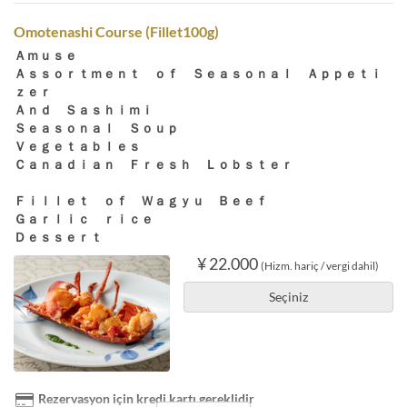
Omotenashi Course (Fillet100g)
Ａｍｕｓｅ
Ａｓｓｏｒｔｍｅｎｔ ｏｆ Ｓｅａｓｏｎａｌ Ａｐｐｅｔｉ
ｚｅｒ
Ａｎｄ Ｓａｓｈｉｍｉ
Ｓｅａｓｏｎａｌ Ｓｏｕｐ
Ｖｅｇｅｔａｂｌｅｓ
Ｃａｎａｄｉａｎ Ｆｒｅｓｈ Ｌｏｂｓｔｅｒ
Ｆｉｌｌｅｔ ｏｆ Ｗａｇｙｕ Ｂｅｅｆ
Ｇａｒｌｉｃ ｒｉｃｅ
Ｄｅｓｓｅｒｔ
¥ 22.000
(Hizm. hariç / vergi dahil)
Seçiniz
Rezervasyon için kredi kartı gereklidir