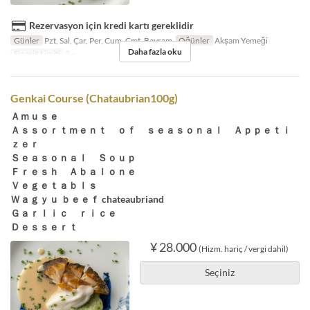
Rezervasyon için kredi kartı gereklidir
Günler
Pzt, Sal, Çar, Per, Cum, Cmt, Bayram
Öğünler
Akşam Yemeği
Daha fazla oku
Sipariş Limiti
2 ~
Genkai Course (Chataubrian100g)
Ａｍｕｓｅ
Ａｓｓｏｒｔｍｅｎｔ ｏｆ ｓｅａｓｏｎａｌ Ａｐｐｅｔｉ
ｚｅｒ
Ｓｅａｓｏｎａｌ Ｓｏｕｐ
Ｆｒｅｓｈ Ａｂａｌｏｎｅ
Ｖｅｇｅｔａｂｌｓ
Ｗａｇｙｕ ｂｅｅｆ chateaubriand
Ｇａｒｌｉｃ ｒｉｃｅ
Ｄｅｓｓｅｒｔ
¥ 28.000
(Hizm. hariç / vergi dahil)
Seçiniz