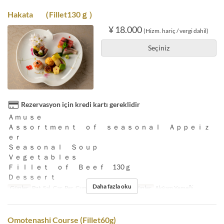
Hakata （Fillet130ｇ）
¥ 18.000
(Hizm. hariç / vergi dahil)
Seçiniz
Rezervasyon için kredi kartı gereklidir
Ａｍｕｓｅ
Ａｓｓｏｒｔｍｅｎｔ ｏｆ ｓｅａｓｏｎａｌ Ａｐｐｅｉｚ
ｅｒ
Ｓｅａｓｏｎａｌ Ｓｏｕｐ
Ｖｅｇｅｔａｂｌｅｓ
Ｆｉｌｌｅｔ ｏｆ Ｂｅｅｆ 130ｇ
Ｄｅｓｓｅｒｔ
Daha fazla oku
Günler
Pzt, Sal, Çar, Per, Cum, Cmt, Bayram
Öğünler
Akşam Yemeği
Omotenashi Course (Fillet60g)