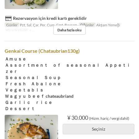
Rezervasyon için kredi kartı gereklidir
Günler
Pzt, Sal, Çar, Per, Cum, Cmt, Bayram
Öğünler
Akşam Yemeği
Daha fazla oku
Sipariş Limiti
2 ~
Genkai Course (Chataubrian130g)
Ａｍｕｓｅ
Ａｓｓｏｒｔｍｅｎｔ ｏｆ ｓｅａｓｏｎａｌ Ａｐｐｅｔｉ
ｚｅｒ
Ｓｅａｓｏｎａｌ Ｓｏｕｐ
Ｆｒｅｓｈ Ａｂａｌｏｎｅ
Ｖｅｇｅｔａｂｌｓ
Ｗａｇｙｕ ｂｅｅｆ chateaubriand
Ｇａｒｌｉｃ ｒｉｃｅ
Ｄｅｓｓｅｒｔ
¥ 30.000
(Hizm. hariç / vergi dahil)
Seçiniz