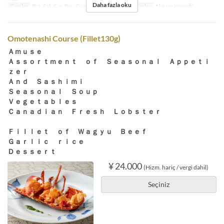
Daha fazla oku
Günler
Pzt, Sal, Çar, Per, Cum, Cmt, Bayram
Öğünler
Akşam Yemeği
Omotenashi Course (Fillet130g)
Ａｍｕｓｅ
Ａｓｓｏｒｔｍｅｎｔ ｏｆ Ｓｅａｓｏｎａｌ Ａｐｐｅｔｉ
ｚｅｒ
Ａｎｄ Ｓａｓｈｉｍｉ
Ｓｅａｓｏｎａｌ Ｓｏｕｐ
Ｖｅｇｅｔａｂｌｅｓ
Ｃａｎａｄｉａｎ Ｆｒｅｓｈ Ｌｏｂｓｔｅｒ
Ｆｉｌｌｅｔ ｏｆ Ｗａｇｙｕ Ｂｅｅｆ
Ｇａｒｌｉｃ ｒｉｃｅ
Ｄｅｓｓｅｒｔ
¥ 24.000
(Hizm. hariç / vergi dahil)
Seçiniz