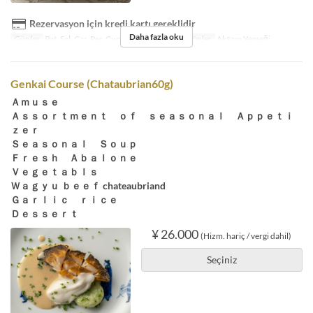
Rezervasyon için kredi kartı gereklidir
Daha fazla oku
Günler
Pzt, Sal, Çar, Per, Cum, Cmt, Bayram
Öğünler
Akşam Yemeği
Genkai Course (Chataubrian60g)
Ａｍｕｓｅ
Ａｓｓｏｒｔｍｅｎｔ ｏｆ ｓｅａｓｏｎａｌ Ａｐｐｅｔｉ
ｚｅｒ
Ｓｅａｓｏｎａｌ Ｓｏｕｐ
Ｆｒｅｓｈ Ａｂａｌｏｎｅ
Ｖｅｇｅｔａｂｌｓ
Ｗａｇｙｕ ｂｅｅｆ chateaubriand
Ｇａｒｌｉｃ ｒｉｃｅ
Ｄｅｓｓｅｒｔ
¥ 26.000
(Hizm. hariç / vergi dahil)
Seçiniz