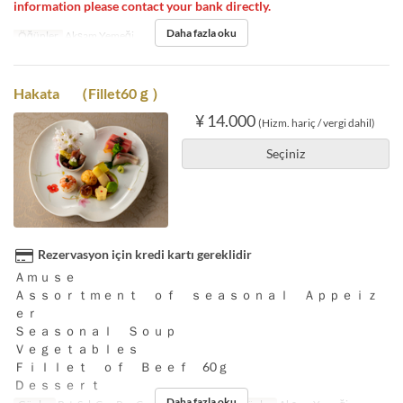
information please contact your bank directly.
Daha fazla oku
Öğünler
Akşam Yemeği
Hakata （Fillet60ｇ）
¥ 14.000
(Hizm. hariç / vergi dahil)
Seçiniz
Rezervasyon için kredi kartı gereklidir
Ａｍｕｓｅ
Ａｓｓｏｒｔｍｅｎｔ ｏｆ ｓｅａｓｏｎａｌ Ａｐｐｅｉｚ
ｅｒ
Ｓｅａｓｏｎａｌ Ｓｏｕｐ
Ｖｅｇｅｔａｂｌｅｓ
Ｆｉｌｌｅｔ ｏｆ Ｂｅｅｆ 60ｇ
Ｄｅｓｓｅｒｔ
Daha fazla oku