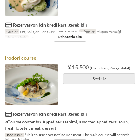
Rezervasyon için kredi kartı gereklidir
Günler
Pzt, Sal, Çar, Per, Cum, Cmt, Bayram
Öğünler
Akşam Yemeği
Daha fazla oku
Sipariş Limiti
2 ~
Irodori course
¥ 15.500
(Hizm. hariç / vergi dahil)
Seçiniz
Rezervasyon için kredi kartı gereklidir
<Course contents> Appetizer sashimi, assorted appetizers, soup,
fresh lobster, meal, dessert
İnce Baskı
*This course does not include meat. The main course will be fresh
fish and lobster.