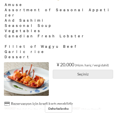
Ａｍｕｓｅ
Ａｓｓｏｒｔｍｅｎｔ ｏｆ Ｓｅａｓｏｎａｌ Ａｐｐｅｔｉ
ｚｅｒ
Ａｎｄ Ｓａｓｈｉｍｉ
Ｓｅａｓｏｎａｌ Ｓｏｕｐ
Ｖｅｇｅｔａｂｌｅｓ
Ｃａｎａｄｉａｎ Ｆｒｅｓｈ Ｌｏｂｓｔｅｒ
Ｆｉｌｌｅｔ ｏｆ Ｗａｇｙｕ Ｂｅｅｆ
Ｇａｒｌｉｃ ｒｉｃｅ
Ｄｅｓｓｅｒｔ
¥ 20.000
(Hizm. hariç / vergi dahil)
Seçiniz
Rezervasyon için kredi kartı gereklidir
Daha fazla oku
Günler
Pzt, Sal, Çar, Per, Cum, Cmt, Bayram
Öğünler
Akşam Yemeği