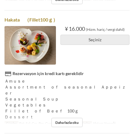
Günler
Pzt, Sal, Çar, Per, Cum, Cmt, Bayram
Öğünler
Akşam Yemeği
Hakata （Fillet100ｇ）
¥ 16.000
(Hizm. hariç / vergi dahil)
Seçiniz
Rezervasyon için kredi kartı gereklidir
Ａｍｕｓｅ
Ａｓｓｏｒｔｍｅｎｔ ｏｆ ｓｅａｓｏｎａｌ Ａｐｐｅｉｚ
ｅｒ
Ｓｅａｓｏｎａｌ Ｓｏｕｐ
Ｖｅｇｅｔａｂｌｅｓ
Ｆｉｌｌｅｔ ｏｆ Ｂｅｅｆ 100ｇ
Ｄｅｓｓｅｒｔ
Daha fazla oku
Günler
Pzt, Sal, Çar, Per, Cum, Cmt, Bayram
Öğünler
Akşam Yemeği