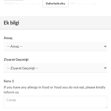
Daha fazla oku
Günler
Pzt, Sal, Çar, Per, Cum, Cmt, Bayram
Öğünler
Akşam Yemeği
Ek bilgi
Amaç
Ziyaret Geçmişi
Soru 1
If you have any allergy in food or food you do not eat, please kindly
inform us.