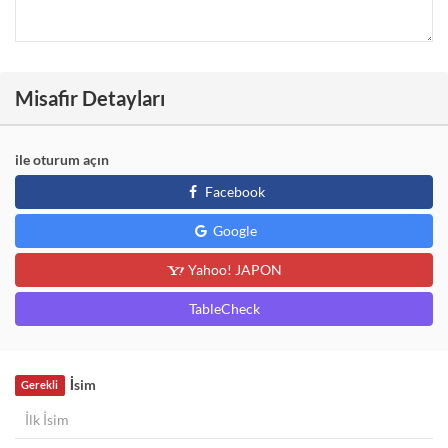
Misafir Detayları
ile oturum açın
Facebook
Google
Yahoo! JAPON
TableCheck
İsim
Gerekli