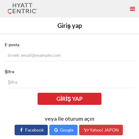
Giriş yap
E-posta
Şifre
GIRIŞ YAP
veya ile oturum açın
Facebook
Google
Yahoo! JAPON