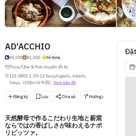
AD'ACCHIO
Đặ
¥4,500
¥1,500
Sử dụng
Pizza
,
Ý
,
Bar & Pub chuyên đồ ăn
121-0801 1-29-12 Senjuhigashi, Adachi, 
Tokyo
(
528m từ 牛田
)
Xem bản đồ
Đăng ký
Lưu
Chia sẻ
Hướng dẫn
050-3
天然酵母で作るこだわり生地と薪窯
ならではの香ばしさが味わえるナポ
リピッツァ。