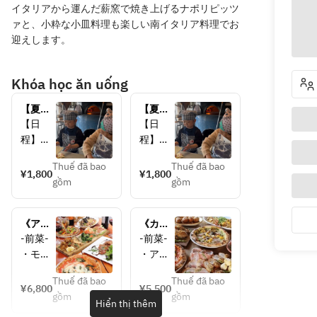
イタリアから運んだ薪窯で焼き上げるナポリピッツ
ァと、小粋な小皿料理も楽しい南イタリア料理でお
迎えします。
Khóa học ăn uống
【夏休
【夏休
み限
み限
【日
【日
定！】
定！】
程】
程】
ピザ作
ピザ作
7/22(水
7/22(水
り体験
り体験
Thuế đã bao
Thuế đã bao
)・
)・
¥1,800
¥1,800
会
会
gồm
gồm
23(木)
23(木)
11:00〜
11:15〜
・
・
29(水)
29(水)
《アダ
《カジ
・
・
ッキオ
ュアル
-前菜-
-前菜-
30(木)
30(木)
プラ
プラ
・モル
・アフ
8/5(水)
8/5(水)
ン》旬
ン》
タデッ
ェッタ
・
・
の食材
120分
Thuế đã bao
Thuế đã bao
ラハム
ートミ
¥6,800
¥5,500
を楽し
飲み放
6(木)・
6(木)・
gồm
gồm
・サラ
スト
Hiển thị thêm
む大人
題付！
19(水)
19(水)
ミ
（ハム