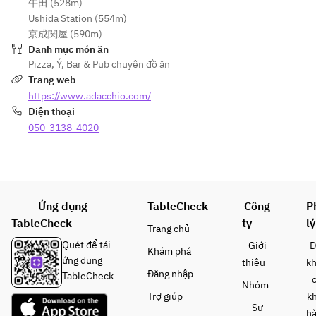
牛田 (528m)
・①、
・①、
のビー
マリネ
Ushida Station (554m)
②とも
②とも
ルフリ
・ベー
京成関屋 (590m)
に一枠
に一枠
ット）
コンと
Danh mục món ăn
２人ま
２人ま
キノ
Pizza
,
Ý
,
Bar & Pub chuyên đồ ăn
でとな
でとな
-ピッツ
コ、ほ
Trang web
りま
りま
ァ-
うれん
https://www.adacchio.com/
す。
す。
・マル
草のイ
Điện thoại
（３人
（３人
ゲリー
タリア
以上に
050-3138-4020
以上に
タ
風オム
なる場
なる場
・プリ
レツ"フ
合時間
合時間
エーゼ
リッタ
を分け
を分け
ータ"
ていた
ていた
-パス
・鶏白
だきま
Ứng dụng
だきま
TableCheck
Công
P
タ-
レバー
す）
す）
TableCheck
ty
lý
・パン
のムー
Trang chủ
チェッ
ス クロ
Quét để tải
Giới
Đ
Khám phá
【内
【内
タと旬
スティ
ứng dụng
thiệu
k
容】
容】
野菜の
ーニ添
Đăng nhập
TableCheck
ピッツ
ピッツ
Nhóm
アーリ
え
Trợ giúp
k
ァの調
ァの調
オオー
・ナポ
Sự
h
理工程
理工程