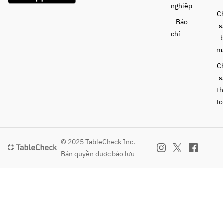
リオス
リ名物 
nghiệp
を体験
を体験
パゲッ
ゼッポ
C
してい
してい
Báo
ティ
レ
s
ただき
ただき
chí
ます。
ます。
-肉料
-ピッツ
m
下記か
下記か
理-
ァ-
ら１種
ら１種
C
・豚肩
・マル
類のピ
類のピ
s
ロース
ゲリー
ッツァ
ッツァ
t
肉のロ
タ
作りを
作りを
ースト
・モン
to
体験で
体験で
テビア
きま
きま
-FREE 
ンコ
す。1ド
す。1ド
DRINK 
リンク
リンク
© 2025 TableCheck Inc.
MENU-
-パス
付きで
付きで
Bản quyền được bảo lưu
ハート
タ-
す。
す。
ランド
・玉葱
①マル
①マル
ビール 
と挽肉
ゲリー
ゲリー
/ ワイン
のナポ
タ（モ
タ（モ
(赤・
リジェ
ッツァ
ッツァ
白)
ノベー
レラ、
レラ、
サング
ゼスパ