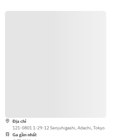
気パー
前菜・
・
・
・ブロ
の盛り
ティー
ピッツ
20(木)
20(木)
ッコリ
合わ
プラ
ァ2種・
・
・
ーと釜
せ）
ン！ピ
パスタ
26(水)
26(水)
揚げし
・鶏む
ッツァ2
など気
・
・
種・パ
軽に楽
らすの
ね肉の
27(木)
27(木)
スタ・
しむパ
アンチ
コンフ
肉料理
ーティ
ョビマ
ィと白
【時
【時
など全
ープラ
リネ
葱のア
10品
ン
間】
間】
・本日
ーリオ
①11:0
①11:0
鮮魚の
オーリ
0〜
0〜
カルパ
オ
②11:1
②11:1
ッチョ
・ブロ
5〜
5〜
ッコリ
-温菜-
ーと釜
【参加
【参加
・フリ
揚げシ
Hướng dẫn
条件】
条件】
ットミ
ラス、
・5歳以
・5歳以
スト
ドライ
上〜
上〜
Địa chỉ
（ゼッ
トマト
（上限
121-0801 1-29-12 Senjuhigashi, Adachi, Tokyo
（上限
ポレ・
のアン
無し）
Ga gần nhất
無し）
旬野菜
チョビ