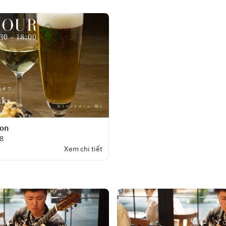
ion
08
Xem chi tiết