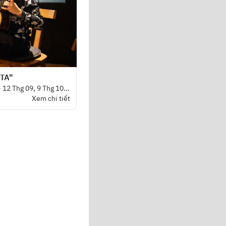
STA"
7 Thg 08 - 8 Thg 08, 11 Thg 09 - 12 Thg 09, 9 Thg 10 - 10 Thg 10, 13 Thg 11 - 14 Thg 11, 18 Thg 12 - 19 Thg 12
Xem chi tiết