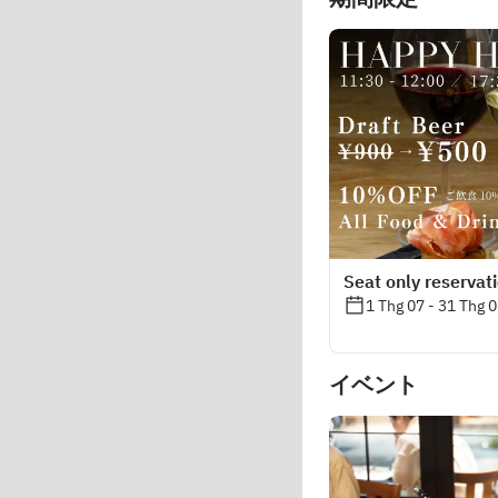
Seat only reservat
1 Thg 07 - 31 Thg 
イベント