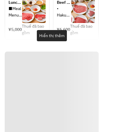
Lunch 
Beef 
Course
Kitchen 
■Meal 
• 
Course
Menu
Hakusa
i 
Thuế đã bao
Thuế đã bao
・
Kimchi 
¥5,000
¥6,600
gồm
gồm
Napa 
(Napa 
Hiển thị thêm
Cabbag
cabbag
e 
e 
Kimchi
kimchi)
・
• 
Bean 
Assorte
Sprout 
d 
Namul
Namul 
・Raw 
— 4 
Vegeta
kinds
ble 
• Aburi 
Salad
Yukke 
・
(seared
Grilled 
Yukho
yukhoe
e
)