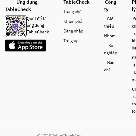
Ứng dụng
TableCheck
Công
P
Salt
ble 
TableCheck
ty
lý
・
Salad
Trang chủ
Kurash
• Egg 
Quét để tải
Giới
Đ
Khám phá
ita 
Soup
ứng dụng
thiệu
k
with 
• Two 
Đăng nhập
TableCheck
Nhóm
Sauce
Selecte
Trợ giúp
k
・
d 
Sự
h
Tomos
Wagyu 
nghiệp
ankaku
Sauces
C
Báo
 with 
• Large-
s
chí
Sauce
Cut 
・
Sirloin 
m
Lump 
Sukiyak
C
Fish 
i Set
s
with 
• 
t
Sauce
Today's
・Cold 
to
Noodle
Finishi
s or 
ng Dish 
Curry
— 
© 2025 TableCheck Inc.