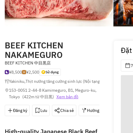
BEEF KITCHEN
Đặt
NAKAMEGURO
BEEF KITCHEN 中目黒店
7
¥8,500
¥2,500
Sử dụng
Yakiniku
,
Thịt nướng tăng cường sinh lực (Nội tạng Nướng)
,
Mì lạnh
153-0051 2-44-8 Kamimeguro, B1, Meguro-ku, 
Tokyo
(
422m từ 中目黒
)
Xem bản đồ
Đăng ký
Lưu
Chia sẻ
Hướng dẫn
03-57
High-quality Japanese Black Beef