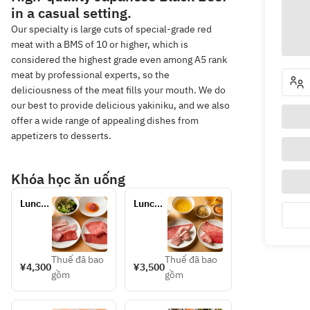
in a casual setting.
Our specialty is large cuts of special-grade red
meat with a BMS of 10 or higher, which is
considered the highest grade even among A5 rank
meat by professional experts, so the
deliciousness of the meat fills your mouth. We do
our best to provide delicious yakiniku, and we also
offer a wide range of appealing dishes from
appetizers to desserts.
Khóa học ăn uống
Lunch 
Lunch 
Set B
Set A
Thuế đã bao
Thuế đã bao
¥4,300
¥3,500
gồm
gồm