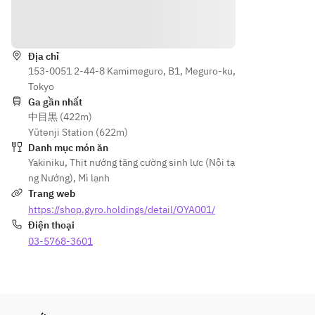
・Egg 
• 
Hướng dẫn
Soup
Wagyu 
・
Nigiri
Địa chỉ
Premiu
• 
153-0051 2-44-8 Kamimeguro, B1, Meguro-ku,
m 
Premiu
Tokyo
Tongue
m 
Ga gần nhất
 ~Aioa 
Tongue 
中目黒 (422m)
Premiu
(Jo-
Yūtenji Station (622m)
m~
tan)
Danh mục món ăn
・
• 
Yakiniku
,
Thịt nướng tăng cường sinh lực (Nội tạ
Chestn
Special 
ng Nướng)
,
Mì lạnh
ut 
Harami 
Trang web
with 
(choice
https://shop.gyro.holdings/detail/OYA001/
Salt
 skirt 
Điện thoại
・
steak)
03-5768-3601
Short 
• 
Rib 
Wagyu 
Samgy
Filet
eopsal 
• Fresh 
with 
Vegeta