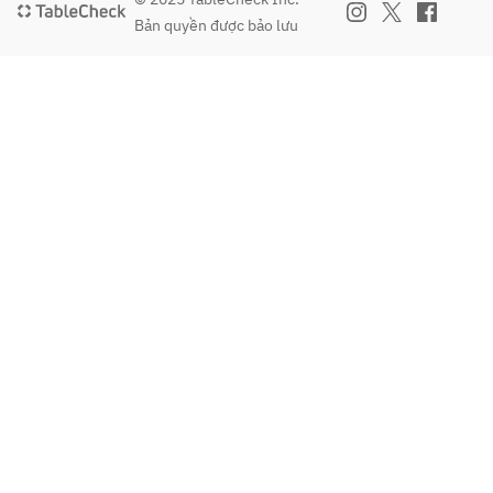
・
choice 
Bản quyền được bảo lưu
Desser
of 4: 
t
Reimen
 (cold 
■One 
noodle
Drink
s), 
Please 
Wagyu 
choose
Tendon
 your 
 Curry, 
favorit
Gomta
e drink 
ng 
from 
Gukbap
the 
 (beef 
list 
bone 
below.
broth 
with 
《SOF
rice), 
T 
or 
DRINK
Yukgaej
》
ang 
・
Gukbap