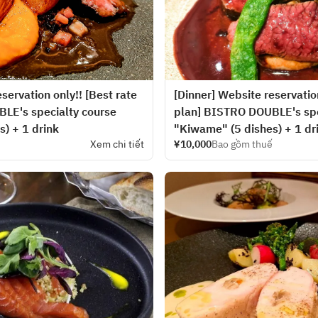
servation only!! [Best rate
[Dinner] Website reservation
LE's specialty course
plan] BISTRO DOUBLE's spe
) + 1 drink
"Kiwame" (5 dishes) + 1 dr
Xem chi tiết
¥10,000
Bao gồm thuế