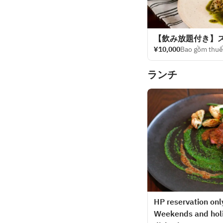
【飲み放題付き】
¥10,000
Bao gồm thuế
ランチ
HP reservation only
Weekends and holid