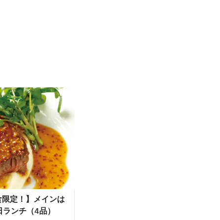
食限定！】メインは
日ランチ（4品）