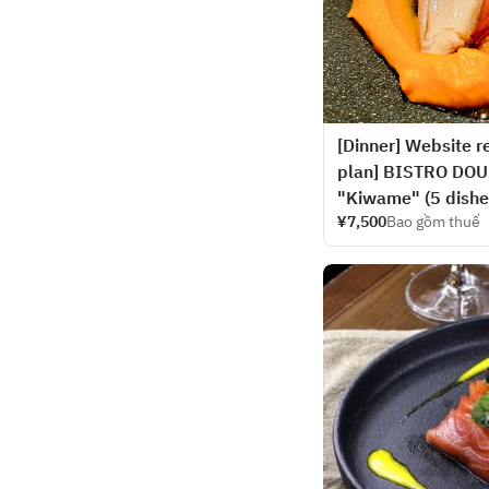
[Dinner] Website re
plan] BISTRO DOUB
"Kiwame" (5 dishes
¥7,500
Bao gồm thuế