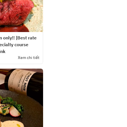
 only!! [Best rate
cialty course
ink
Xem chi tiết