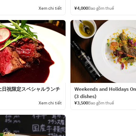
Xem chi tiết
¥4,000
Bao gồm thuế
土日祝限定スペシャルランチ
Weekends and Holidays Onl
(3 dishes)
Xem chi tiết
¥3,500
Bao gồm thuế