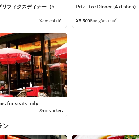
プリフィクスディナー（5
Prix Fixe Dinner (4 dishes)
Xem chi tiết
¥5,500
Bao gồm thuế
ns for seats only
Xem chi tiết
ラン