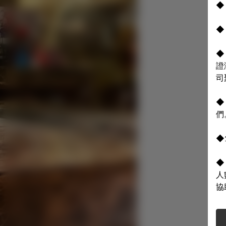
◆
◆
◆
證
司
◆
們
◆
◆
人
協