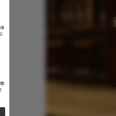
能保
公
我
實際
您