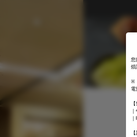
您
煩
※
電
【
｜
｜
【