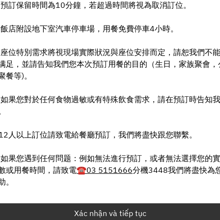
 預訂保留時間為10分鐘，若超過時間將視為取消訂位。
T2 10 Thg 08
 飯店附設地下室汽車停車場，用餐免費停車4小時。
Chọn thời gian
 座位特別需求將視現場實際狀況與座位安排而定，請恕我們不
Tìm bàn
满足，並請告知我們您本次預訂用餐的目的（生日，家族聚會，
聚餐等)。
 如果您對於任何食物過敏或有特殊飲食需求，請在預訂時告知
Powered by
。
12人以上訂位請致電給餐廳預訂，我們將盡快跟您聯繫。
 如果您遇到任何問题：例如無法進行預訂，或者無法選擇您的
數或用餐時間，請致電
☎️03 5151666
分機3448我們將盡快為
助。
Xác nhận và tiếp tục