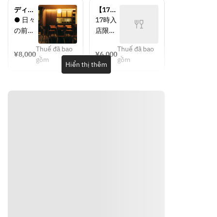
の中華
の中華
ディナ
【17時
茶碗蒸
茶碗蒸
ーコー
来店限
● 日々
17時入
し
し
ス　
定！】
の前菜
店限定
● 海老
● 海老
8,000円
アーリ
盛り合
のお得
とトマ
とトマ
（税
ーディ
Thuế đã bao
Thuế đã bao
わせ 
なディ
¥8,000
¥6,000
込）
ナーコ
トのチ
トのチ
gồm
gồm
● フカ
ナープ
Hiển thị thêm
ース
リソー
リソー
ヒレと
ランで
ス　蒸
ス　蒸
モロヘ
す。
しパン
しパン
イヤの
選べる5
添え
添え
とろみ
品は点
● 柔ら
● 柔ら
スー
心・海
か豚肉
か豚肉
プ　茶
鮮・牛
団子と
団子と
碗蒸し
豚・野
旬野菜
旬野菜
仕立て
菜・豆
の黒酢
の黒酢
● 茄子
腐・麺
ソース
ソース
と春雨
飯・甘
● 梅し
● 梅し
のガー
味から
そ炒飯 
そ炒飯 
リック
お選び
と コー
と コー
蒸し
いただ
ンスー
ンスー
● 蟹爪
けま