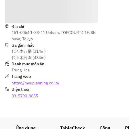
プ
プ
のアー
す。
● デザ
● デザ
モンド
※クリ
Hướng dẫn
ート
ート
揚げ
スピー
● 和牛
チキ
Địa chỉ
もも肉
ン、鴨
151-0064 1-33-11 Uehara, TOPCOURT4 1F, Shi
のしゃ
肉、土
buya, Tokyo
ぶしゃ
鍋ご
Ga gần nhất
ぶ　麻
飯、そ
代々木八幡 (314m)
辣ソー
の他一
代々木公園 (484m)
ス
部メニ
Danh mục món ăn
● 塩漬
ューは
Trung Hoa
け魚“ハ
含まれ
Trang web
ムユ
ませ
https://myuplanning.co.jp/
イ”と枝
ん。
Điện thoại
豆の炒
※5品は
03-5790-9655
飯
グルー
● デザ
プで同
ート
一のも
のをお
選びく
Ứng dụng
TableCheck
Công
P