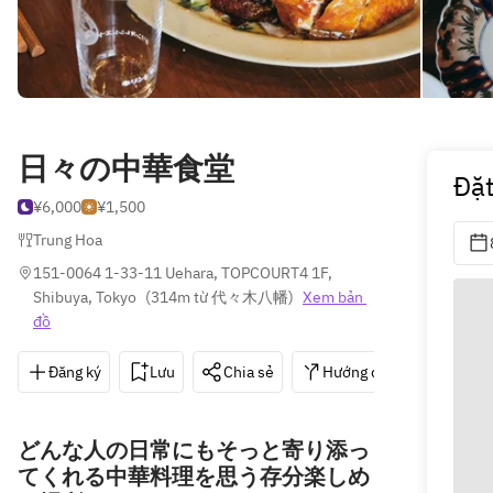
日々の中華食堂
Đặ
¥6,000
¥1,500
Trung Hoa
151-0064 1-33-11 Uehara, TOPCOURT4 1F, 
Shibuya, Tokyo
(
314m từ 代々木八幡
)
Xem bản 
đồ
Đăng ký
Lưu
Chia sẻ
Hướng dẫn
03-57
どんな人の日常にもそっと寄り添っ
てくれる中華料理を思う存分楽しめ