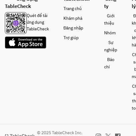
ださ
TableCheck
ty
lý
い。
Trang chủ
Quét để tải
Giới
Đ
Khám phá
ứng dụng
thiệu
k
Đăng nhập
TableCheck
Nhóm
Trợ giúp
k
Sự
h
nghiệp
C
Báo
s
chí
m
C
s
t
to
© 2025 TableCheck Inc.