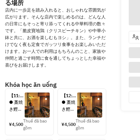
る場所
店内に一歩足を踏み入れると、おしゃれな雰囲気が
広がります。そんな店内で楽しめるのは、どんな人
の日常にもそっと寄り添ってくれる中華料理の数々
です。「脆皮寶地鶏（クリスピーチキン）や中華小
鉢と共に、お酒を楽しむもヨシ」。また、ランチだ
けでなく夜も定食でガッツリ食事をお楽しみいただ
けます。お一人での利用はもちろんのこと、家族や
仲間と過ごす時間に食を通してちょっとした幸福や
喜びをお届けします。
Khóa học ăn uống
【11:00
【12:30
入店】
入店】
● 藁焼
● 藁焼
ランチ
ランチ
き鰹の
き鰹の
コー
コー
刺身仕
刺身仕
ス　
ス　
Thuế đã bao
Thuế đã bao
立て
立て
¥4,500
¥4,500
4,500円
4,500円
gồm
gồm
● 蟹と
● 蟹と
（税
（税
モズク
モズク
込）
込）