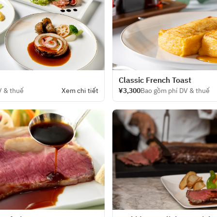
Classic French Toast
V & thuế
Xem chi tiết
¥3,300
Bao gồm phí DV & thuế