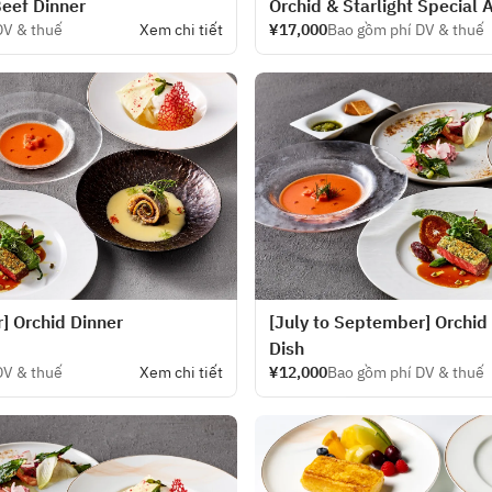
Beef Dinner
Orchid & Starlight Special 
DV & thuế
Xem chi tiết
¥17,000
Bao gồm phí DV & thuế
] Orchid Dinner
[July to September] Orchid
Dish
DV & thuế
Xem chi tiết
¥12,000
Bao gồm phí DV & thuế