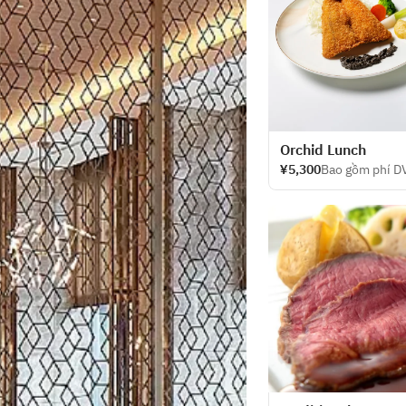
Orchid Lunch
¥5,300
Bao gồm phí D