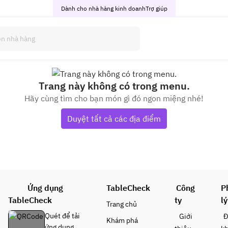
Dành cho nhà hàng kinh doanh
Trợ giúp
Trang này không có trong menu.
Hãy cùng tìm cho bạn món gì đó ngon miệng nhé!
Duyệt tất cả các địa điểm
Ứng dụng
TableCheck
Công
P
TableCheck
ty
lý
Trang chủ
Quét để tải
Giới
Đ
Khám phá
ứng dụng