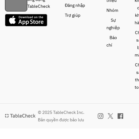
thiệu
k
Đăng nhập
TableCheck
Nhóm
Trợ giúp
k
Sự
h
nghiệp
C
Báo
s
chí
m
C
s
t
to
© 2025 TableCheck Inc.
Bản quyền được bảo lưu