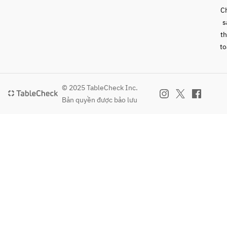
C
s
t
to
© 2025 TableCheck Inc.
Bản quyền được bảo lưu