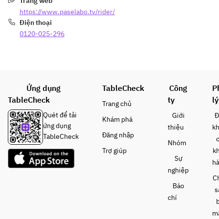
Trang web
https://www.paselabo.tv/rider/
Điện thoại
0120-025-296
Ứng dụng
TableCheck
Công
P
TableCheck
ty
lý
Trang chủ
Quét để tải
Giới
Đ
Khám phá
ứng dụng
thiệu
k
Đăng nhập
TableCheck
Nhóm
Trợ giúp
k
Sự
h
nghiệp
C
Báo
s
chí
m