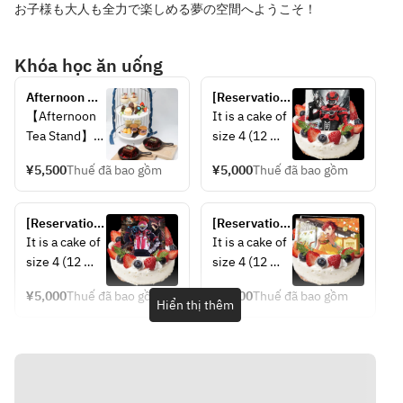
お子様も大人も全力で楽しめる夢の空間へようこそ！
Khóa học ăn uống
Afternoon 
[Reservation 
Tea Stand for 
only] Hero 
【Afternoon 
It is a cake of 
Granute
print cake 
Tea Stand】
size 4 (12 
[Gavan 
cm, size for 
Infinity]
¥5,500
Thuế đã bao gồm
¥5,000
Thuế đã bao gồm
- Jeep and 
2-4 people).
Sita’s melon 
Recommende
pan sweets
d not only for 
[Reservation-
[Reservation-
- Pudding, 
birthdays, 
only] Hero 
only] Ride 
It is a cake of 
It is a cake of 
served with a 
but also for 
Print Cake 
Men’s 
size 4 (12 
size 4 (12 
marbled 
anniversaries 
[Omega 
Birthday 
cm, size for 
cm, size for 
stone
and other 
Horn]
Cake [Yooma 
¥5,000
Thuế đã bao gồm
¥5,000
Thuế đã bao gồm
2-4 people).
2-4 people).
Hiển thị thêm
Io]
- Rizel’s 
days!
Recommende
Recommende
recommende
d not only for 
d not only for 
d gâteau au 
birthdays, 
birthdays, 
chocolat
but also for 
but also for 
anniversaries 
anniversaries 