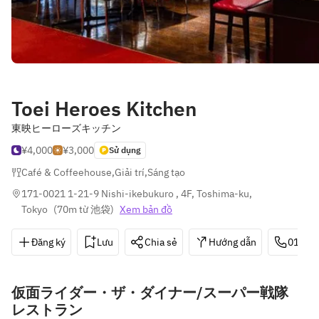
Toei Heroes Kitchen
東映ヒーローズキッチン
¥4,000
¥3,000
Sử dụng
Café & Coffeehouse
,
Giải trí
,
Sáng tạo
171-0021 1-21-9 Nishi-ikebukuro , 4F, Toshima-ku, 
Tokyo
(
70m từ 池袋
)
Xem bản đồ
Đăng ký
Lưu
Chia sẻ
Hướng dẫn
0120-
仮面ライダー・ザ・ダイナー/スーパー戦隊
レストラン