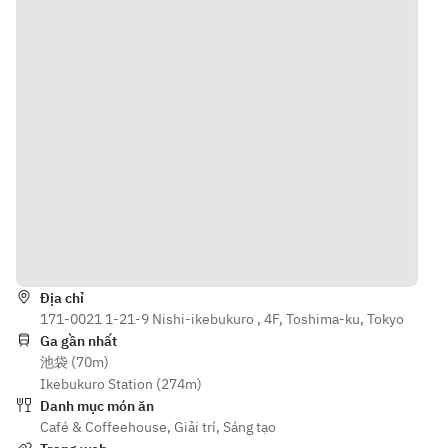
and other 
and other 
- Shrimp 
days!
days!
press fritter
- GavGav 
Burger
- 
Palate‑cleans
ing corn soup
【Skillet】
- Dark 
Hướng dẫn
Reward 
Confection, 
served with 
Địa chỉ
berry sauce
171-0021 1-21-9 Nishi-ikebukuro , 4F, Toshima-ku, Tokyo
Ga gần nhất
池袋 (70m)
Ikebukuro Station (274m)
Danh mục món ăn
Café & Coffeehouse
,
Giải trí
,
Sáng tạo