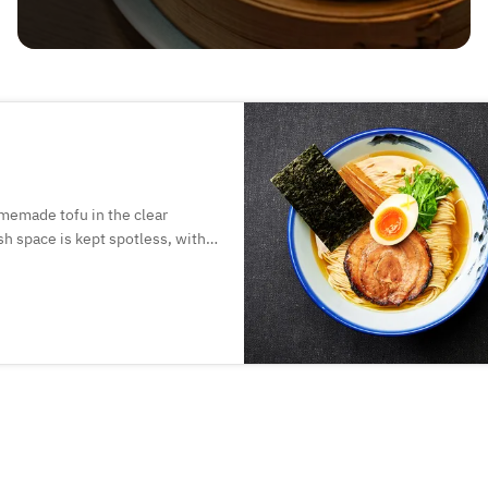
omemade tofu in the clear
sh space is kept spotless, with
m fragrant yuzu ramen to dishes
hlight each ingredient’s natural
 other drinks as you unwind in