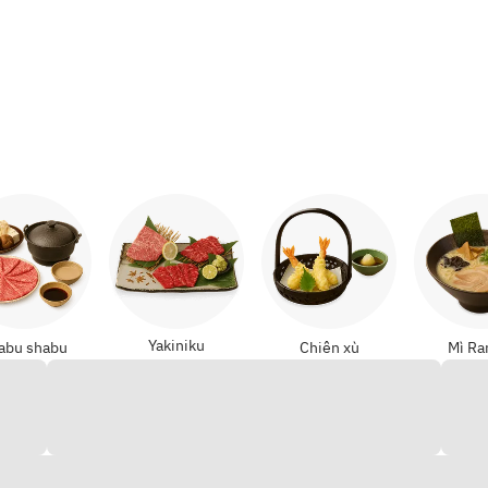
Yakiniku
abu shabu
Chiên xù
Mì R