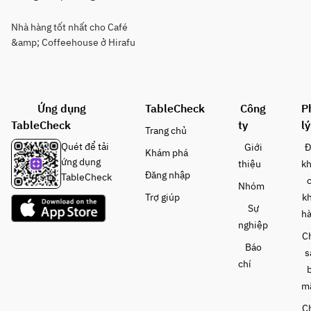
Nhà hàng tốt nhất cho Café
&amp; Coffeehouse ở Hirafu
Ứng dụng
TableCheck
Công
P
TableCheck
ty
lý
Trang chủ
Quét để tải
Giới
Đ
Khám phá
ứng dụng
thiệu
k
Đăng nhập
TableCheck
Nhóm
Trợ giúp
k
Sự
h
nghiệp
C
Báo
s
chí
m
C