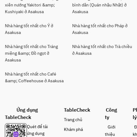
xiên nướng Yakitori &amp;
bình dân (Quán nhậu Nhật) ở
Kushiyaki ở Asakusa
Asakusa
Nhà hàng tốt nhất cho Ý ở
Nhà hàng tốt nhất cho Pháp ở
Asakusa
Asakusa
Nhà hàng tốt nhất cho Tráng
Nhà hàng tốt nhất cho Trà chiều
miệng &amp; Đồ ngọt ở
ở Asakusa
Asakusa
Nhà hàng tốt nhất cho Café
&amp; Coffeehouse ở Asakusa
Ứng dụng
TableCheck
Công
P
TableCheck
ty
lý
Trang chủ
Quét để tải
Giới
Đ
Khám phá
ứng dụng
thiệu
k