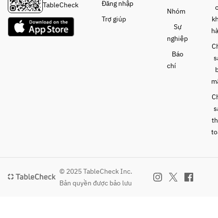
Đăng nhập
TableCheck
Nhóm
Trợ giúp
k
Sự
h
nghiệp
C
Báo
s
chí
m
C
s
t
to
© 2025 TableCheck Inc.
Bản quyền được bảo lưu