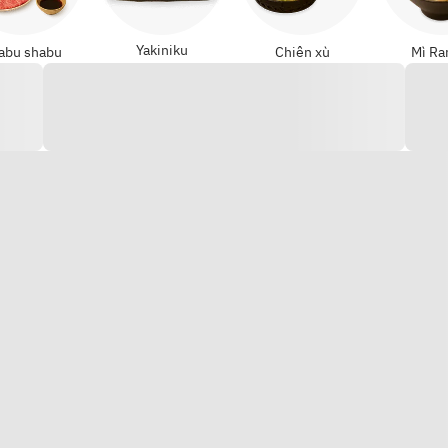
Yakiniku
abu shabu
Chiên xù
Mì R