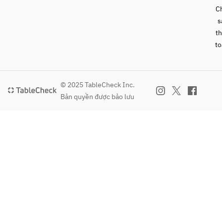
C
s
t
to
© 2025 TableCheck Inc.
Bản quyền được bảo lưu