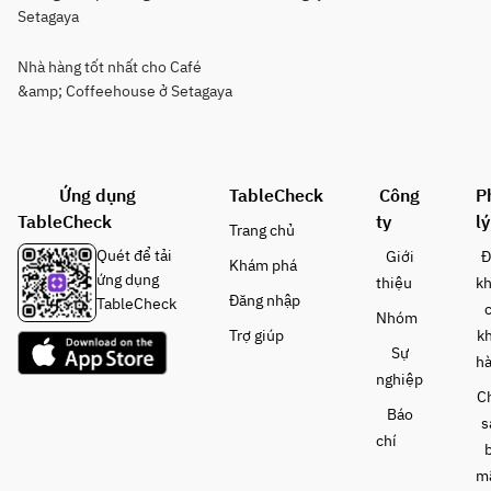
Setagaya
Nhà hàng tốt nhất cho Café
&amp; Coffeehouse ở Setagaya
Ứng dụng
TableCheck
Công
P
TableCheck
ty
lý
Trang chủ
Quét để tải
Giới
Đ
Khám phá
ứng dụng
thiệu
k
Đăng nhập
TableCheck
Nhóm
Trợ giúp
k
Sự
h
nghiệp
C
Báo
s
chí
m