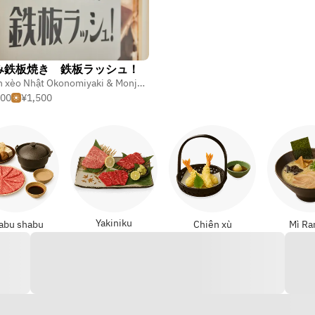
み鉄板焼き 鉄板ラッシュ！
 nước sốt Yakisoba
,
Nướng trên bàn thép
Bánh xèo Nhật Okonomiyaki & Monjayaki
,
Mì xào nước sốt Yakisoba
,
Nướng t
000
¥1,500
Yakiniku
abu shabu
Chiên xù
Mì R