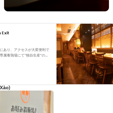
 Exit
にあり、アクセスが大変便利で
専属養鶏場にて"独自生産"の
的な焼き鳥や軍鶏(シャモ)と比
す。
いろんなシチュエーションでご
う仲間やご家族とご一緒に、楽
 Xào)