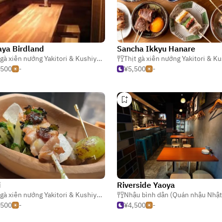
ya Birdland
Sancha Ikkyu Hanare
h dân (Quán nhậu Nhật)
Thịt gà xiên nướng Yakitori & Kushiyaki
,
Nhậu bình dân (Quán nhậu Nhật)
,
Qu
,500
-
¥5,500
-
i
Riverside Yaoya
,
Nhật Bản
Thịt gà xiên nướng Yakitori & Kushiyaki
Nhậu bình dân (Quán nhậu Nhật
,500
-
¥4,500
-