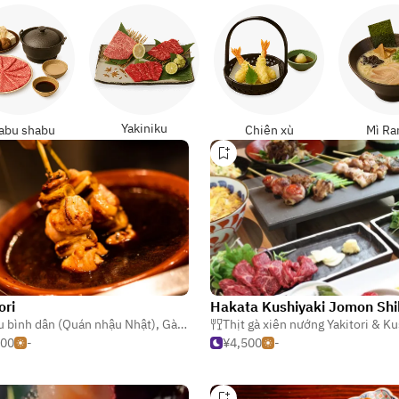
Yakiniku
abu shabu
Chiên xù
Mì R
ori
h dân (Quán nhậu Nhật)
 bình dân (Quán nhậu Nhật)
,
Gà & Gia cầm
,
Thịt gà xiên nướng Yakitori 
500
-
¥4,500
-