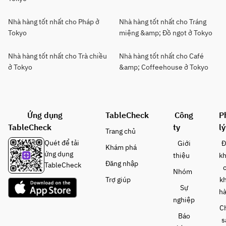
Nhà hàng tốt nhất cho Pháp ở
Nhà hàng tốt nhất cho Tráng
Tokyo
miệng &amp; Đồ ngọt ở Tokyo
Nhà hàng tốt nhất cho Trà chiều
Nhà hàng tốt nhất cho Café
ở Tokyo
&amp; Coffeehouse ở Tokyo
Ứng dụng
TableCheck
Công
P
TableCheck
ty
lý
Trang chủ
Quét để tải
Giới
Đ
Khám phá
ứng dụng
thiệu
k
Đăng nhập
TableCheck
Nhóm
Trợ giúp
k
Sự
h
nghiệp
C
Báo
s