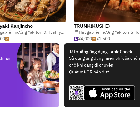
yaki Kanjincho
TRUNK(KUSHI)
,
Bar & Pub chuyên đồ ăn
Thịt gà xiên nướng Yakitori & Kushiyaki
,
Nhật Bản
000
-
¥4,000
¥1,500
Tải xuống ứng dụng TableCheck
hi ăn.
Sử dụng ứng dụng miễn phí của chúng
chỗ khi đang di chuyển!
Quét mã QR bên dưới.