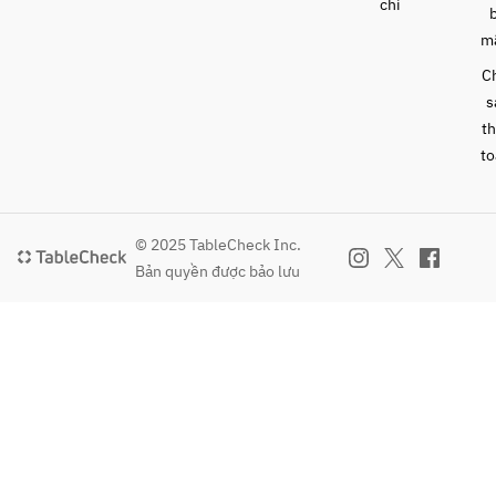
chí
m
C
s
t
to
© 2025 TableCheck Inc.
Bản quyền được bảo lưu