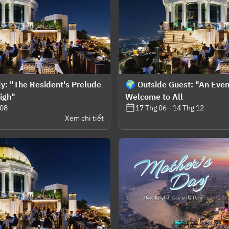
y: "The Resident's Prelude
🌍 Outside Guest: "An Even
High"
Welcome to All
 08
17 Thg 06 - 14 Thg 12
Xem chi tiết