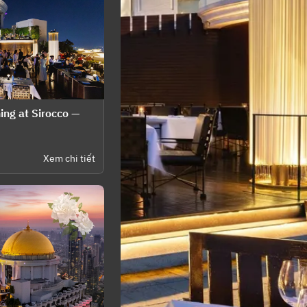
ing at Sirocco —
Xem chi tiết