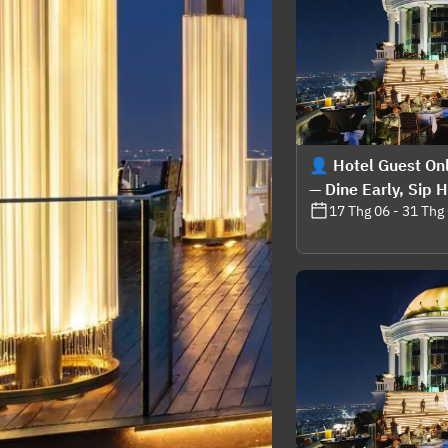
👤 Hotel Guest Onl
— Dine Early, Sip 
17 Thg 06 - 31 Thg