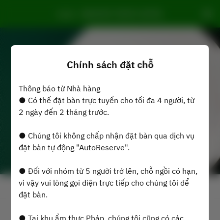
Loire - NAGOYA TOKYU HOTEL
Chính sách đặt chỗ
Thông báo từ Nhà hàng
● Có thể đặt bàn trực tuyến cho tối đa 4 người, từ
2 ngày đến 2 tháng trước.
● Chúng tôi không chấp nhận đặt bàn qua dịch vụ
đặt bàn tự động "AutoReserve".
● Đối với nhóm từ 5 người trở lên, chỗ ngồi có hạn,
vì vậy vui lòng gọi điện trực tiếp cho chúng tôi để
Xem Chính Sách Đặt Bàn
đặt bàn.
● Tại khu ẩm thực Pháp, chúng tôi cũng có các
Loire