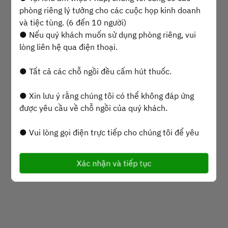
phòng riêng lý tưởng cho các cuộc họp kinh doanh
và tiệc tùng. (6 đến 10 người)
2 Khách
● Nếu quý khách muốn sử dụng phòng riêng, vui
lòng liên hệ qua điện thoại.
T5 6 Thg 08
● Tất cả các chỗ ngồi đều cấm hút thuốc.
Chọn thời gian
● Xin lưu ý rằng chúng tôi có thể không đáp ứng
Chọn loại dịch vụ
được yêu cầu về chỗ ngồi của quý khách.
Tìm bàn
● Vui lòng gọi điện trực tiếp cho chúng tôi để yêu
cầu đầu bếp teppanyaki cụ thể.
Xác nhận và tiếp tục
● Vui lòng cho chúng tôi biết mục đích bữa ăn của
Powered by
quý khách (sinh nhật, cuộc họp kinh doanh, v.v.) và
bất kỳ dị ứng thực phẩm nào. (Chúng tôi có thể liên
hệ với bạn để xác nhận chi tiết nếu bạn bị dị ứng.)
● Chúng tôi chuẩn bị một đĩa tráng miệng cho