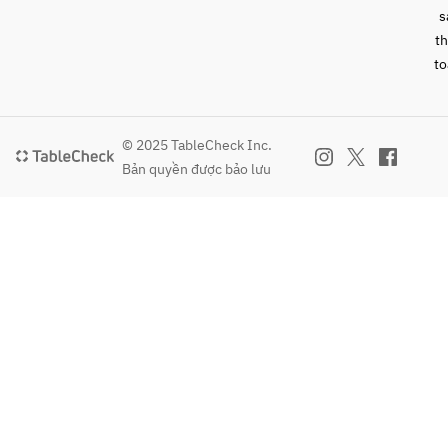
・ソーダ
s
t
to
© 2025 TableCheck Inc.
Bản quyền được bảo lưu