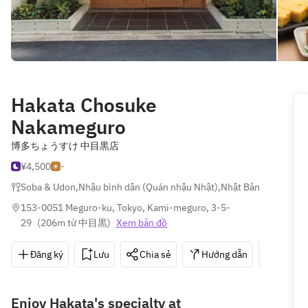
Hakata Chosuke
Nakameguro
博多ちょうすけ 中目黒店
¥4,500
-
Soba & Udon
,
Nhậu bình dân (Quán nhậu Nhật)
,
Nhật Bản
153-0051 Meguro-ku, Tokyo, Kami-meguro, 3-5-
29
(
206m từ 中目黒
)
Xem bản đồ
Đăng ký
Lưu
Chia sẻ
Hướng dẫn
03-64
Enjoy Hakata's specialty at