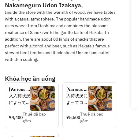
Nakameguro Udon Izakaya,
Inside the store with the warmth of wood, we have tables
with a casual atmosphere. The popular handmade udon
uses wheat from Itoshima and combines the pleasant
resilience of Sanuki with the gentle taste of Hakata. In
addition, there are about 80 kinds of snacks that are
perfect with alcohol and beer, such as Hakata's famous
stewed beef tendon and thick-sliced Unzen ham cutlet
with thin coating.
Khóa học ăn uống
[Various 
[Various 
specialties 
specialties 
入入荷状況
入荷状況に
of our 
of our 
によってコ
よってコー
shop] 
shop] 
ースお料理
スお料理の
Niwakaya 
Niwakaya 
Thuế đã bao
Thuế đã bao
の内容の変
内容の変更
¥4,400
¥5,500
course 2 
course 2 
gồm
gồm
更がありま
がありま
hours all-
hours all-
す。
す。
you-can-
you-can-
詳細は店舗
詳細は店舗