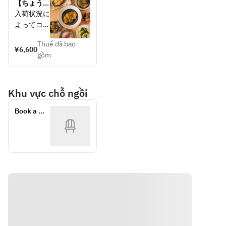
drink 
drink 
【ちょうす
にご確認下
にご確認下
included 
included 
けもつ鍋コ
入荷状況に
さい。
さい。
5000 yen
5000 yen
ース】2時
よってコー
間飲み放題
スお料理の
【FOOD】
【FOOD】
＆お料理9
Thuế đã bao
内容の変更
¥6,600
品 6600円
・酢もつ
・金華サバ
gồm
がありま
・胡瓜と唐
の開き干し
す。
辛子の浅漬
・ポテトサ
詳細は店舗
け
ラダ
Khu vực chỗ ngồi
にご確認下
・自家製柚
・胡瓜と唐
さい。
子胡椒明太
辛子の浅漬
Book a 
・焼き丸天
け
Table
【FOOD】
ねぎまみれ
・自家製柚
・酢モツ
・ゴマ勘八
子胡椒明太
・胡瓜と唐
・揚げなす
・焼き丸天
辛子の浅漬
の花山椒塩
ねぎまみれ
け
・一口鉄板
・ゴマ勘八
・ゴマ勘八
餃子
・揚げなす
・長介サラ
の花山椒塩
ダ
・一口鉄板
・自家製柚
【DRINK
餃子
子胡椒明太