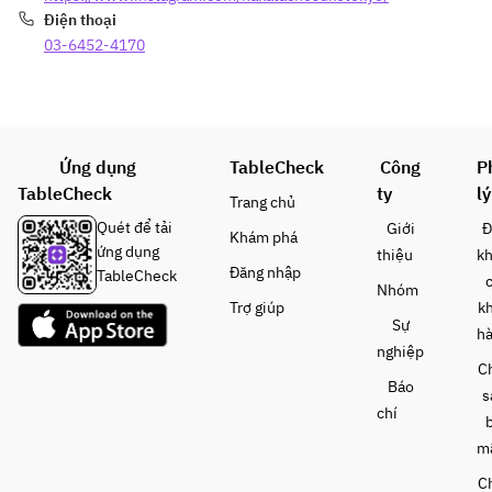
・玄米緑茶
・リンゴジ
・コークハ
Điện thoại
・ジャスミ
ュース
イボール
03-6452-4170
ン茶
・ウーロン
・レモンサ
・コーラ
茶
ワー
・ソーダ
・玄米緑茶
・ウーロン
・ジャスミ
ハイ
ン茶
・玄米緑茶
Ứng dụng
TableCheck
Công
P
・コーラ
ハイ
TableCheck
ty
lý
・ソーダ
Trang chủ
・焼酎
Quét để tải
Giới
Đ
（芋・麦・
Khám phá
ứng dụng
米）
thiệu
k
Đăng nhập
TableCheck
・日本酒
Nhóm
・リンゴジ
Trợ giúp
k
Sự
ュース
h
・コーラ
nghiệp
C
・ウーロン
Báo
s
茶
chí
・ジャスミ
ン茶
m
・玄米緑茶
C