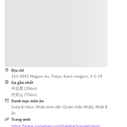
】
・ごぼ天う
子
・生ビール
どん
・九州醬油
・ハイボー
の鶏の唐揚
ル
【DRINK
げ
・コークハ
】
・揚げ茄子
イボール
・生ビール
花山椒塩
・レモンサ
・ハイボー
・一口鉄板
ワー
ル
餃子
・ウーロン
・コークハ
・焼丸天ネ
Hướng dẫn
ハイ
イボール
ギまみれ
・玄米緑茶
・レモンサ
・もつ鍋
Địa chỉ
ハイ
ワー
（醤油）
153-0051 Meguro-ku, Tokyo, Kami-meguro, 3-5-29
・焼酎
・ウーロン
・〆うどん
Ga gần nhất
（芋・麦・
ハイ
（お鍋用）
中目黒 (206m)
米）
・玄米緑茶
代官山 (756m)
・日本酒
ハイ
【DRINK
Danh mục món ăn
・リンゴジ
・焼酎
】
Soba & Udon
,
Nhậu bình dân (Quán nhậu Nhật)
,
Nhật B
ュース
（芋・麦・
・生ビール
ản
・ウーロン
米）
・ハイボー
Trang web
茶
・日本酒
ル
https://www.instagram.com/hakatachosuketokyo/