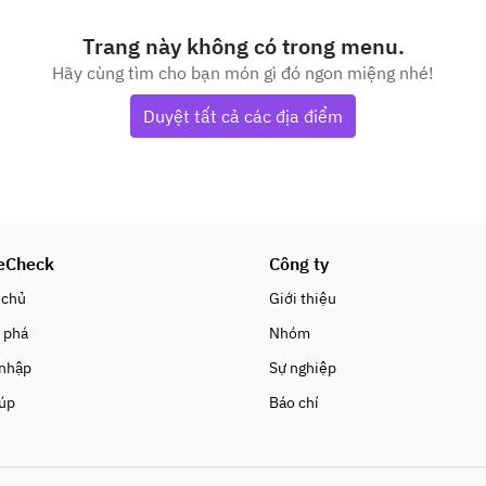
Trang này không có trong menu.
Hãy cùng tìm cho bạn món gì đó ngon miệng nhé!
Duyệt tất cả các địa điểm
eCheck
Công ty
 chủ
Giới thiệu
 phá
Nhóm
 nhập
Sự nghiệp
iúp
Báo chí