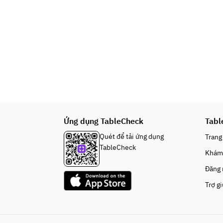
Ứng dụng TableCheck
Tabl
Quét để tải ứng dụng
Trang
TableCheck
Khám
Đăng
Trợ g