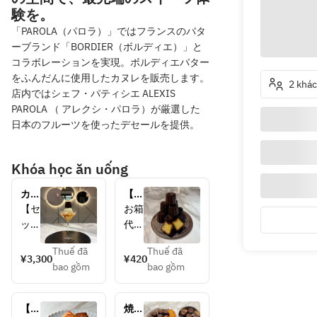
験を。
「PAROLA（パロラ）」ではフランスのバタ
ーブランド「BORDIER（ボルディエ）」と
コラボレーションを実現。ボルディエバター
をふんだんに使用したカヌレを販売します。
2 khá
店内ではシェフ・パティシエ ALEXIS
PAROLA （ アレクシ・パロラ）が厳選した
日本のフルーツを使ったデセールを提供。
Khóa học ăn uống
カヌ
【持
レプ
ち帰
【セ
お箱
リン
り専
ット
代
パフ
用】
ドリ
400
ェ
カヌ
Thuế đã
Thuế đã
ン
円を
¥3,300
¥420
レ
bao gồm
bao gồm
ク】
頂け
・オ
れ
リジ
ば、
【持
焼き