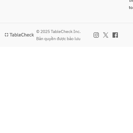
t
to
© 2025 TableCheck Inc.
Bản quyền được bảo lưu