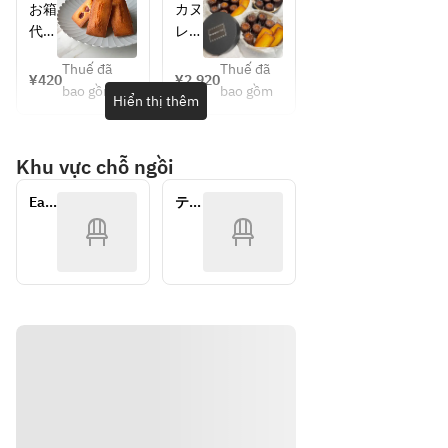
ナル
ギフ
ち帰
菓子
お箱
カヌ
ブレ
トボ
り専
6個
代
レ,
ンド
ック
用】
ギフ
400
バニ
コー
スに
バニ
トボ
Thuế đã
Thuế đã
円を
ラフ
¥420
¥2,920
ラフ
ック
ヒー
お入
bao gồm
bao gồm
頂け
ィナ
Hiển thị thêm
ィナ
ス
・紅
れす
れ
ンシ
ンシ
茶
るこ
ば、
ェ,
ェ
・カ
とも
Khu vực chỗ ngồi
ギフ
をお
フェ
可能
トボ
好き
ラテ
で
Eat 
テイ
ック
な組
す。
In
クア
スに
み合
ウト
その
お入
わせ
際は
れす
で、
下記
るこ
合計
ギフ
とも
6個
トボ
可能
お入
ック
で
れい
スの
す。
たし
３種
その
ま
から
際は
す。
選ん