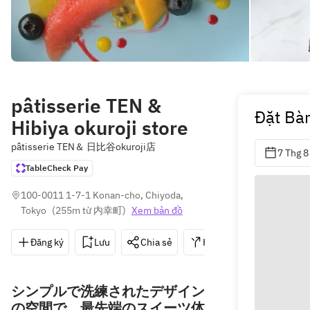
pâtisserie TEN &
Đặt Bà
Hibiya okuroji store
pâtisserie TEN＆ 日比谷okuroji店
7 Thg 8
TableCheck Pay
100-0011 1-7-1 Konan-cho, Chiyoda, 
Tokyo
(
255m từ 内幸町
)
Xem bản đồ
Đăng ký
Lưu
Chia sẻ
Hướng dẫn
03-68
シンプルで洗練されたデザイン
の空間で、最先端のスイーツ体