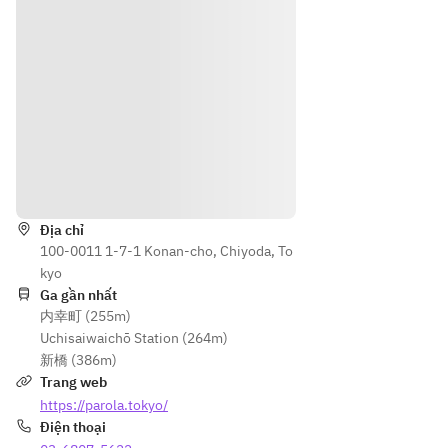
下記
でく
ギフ
ださ
トボ
い。
ック
スの
３種
から
選ん
でく
Hướng dẫn
ださ
い。
Địa chỉ
100-0011 1-7-1 Konan-cho, Chiyoda, To
kyo
Ga gần nhất
内幸町 (255m)
Uchisaiwaichō Station (264m)
新橋 (386m)
Trang web
https://parola.tokyo/
Điện thoại