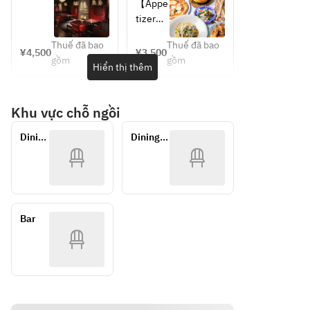
肉料理
ザ、人
ットタ
パス、 
【Appe
deliver
kale
食後の
気のシ
パスラ
大人気
tizer】
y to 
Direct 
デザー
ョート
ウン
の窯焼
organic 
トまで
パス
Shioga
deliver
ジ　お
きピ
Thuế đã bao
Thuế đã bao
microle
¥4,500
¥3,500
楽しむ
タ、メ
勧め拘
ザ、人
ma 
y to 
gồm
gồm
af 
Hiển thị thêm
リゴレ
イン肉
りタパ
気のパ
Port! 
Shioga
garden 
ットタ
料理、
スを使
スタ、
Fresh 
ma 
salad
パスラ
食後の
った２
メイン
fish 
Port! 
Khu vực chỗ ngồi
Direct 
ウン
デザー
次会コ
肉料理
carpacc
Fresh 
deliver
ジ・ス
トまで
ースプ
食後の
io
fish 
Dining 
Dining・
タンダ
楽しん
y to 
ラン(フ
デザー
Sloveni
carpacc
Table
Window
ードパ
で頂け
リード
トまで
Shioga
an pro-
io
ーティ
るリゴ
リンク
楽しむ
ma 
shoot
Sloveni
ープラ
レット
付き）
リゴレ
Port! 
ン　フ
タパス
This 
an pro-
ットタ
Fresh 
リード
ラウン
パスラ
plant is 
shoot
fish 
Bar
リンク
ジ リコ
ウン
made 
Nduya 
carpacc
付き
メンド
ジ・ス
of 
and 
io
パーテ
タンダ
season
Trippa 
Sloveni
ィープ
ードパ
al 
Tomato
an pro-
ラン　
ーティ
vegeta
 Boiled 
フリー
shoot
ープラ
bles 
in 
ドリン
ン
This 