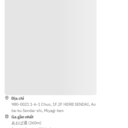
from 
Roman 
ク付き
plant is 
Marum
Style
made 
ori
garlic 
of 
Frit of 
toast
season
the 
Frit of 
al 
Inca's 
the 
vegeta
Awake
Inca's 
bles 
ning
Awake
from 
【GRIL
ning
Marum
L】
【GRIL
ori
a 
L】
Frit of 
tomato 
beef 
the 
saucer 
should
Inca's 
of 
er 
Hướng dẫn
Awake
herbs 
roast 
ning
from 
steak
Địa chỉ
【GRIL
the 
【PIZZ
980-0021 1-6-1 Chuo, 1F.2F HERB SENDAI, Ao
L】
Gryllou 
A】
ba-ku Sendai-shi, Miyagi-ken
a 
Marum
Bismar
Ga gần nhất
tomato 
ori 
ck
あおば通 (260m)
saucer 