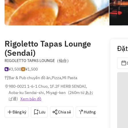
Rigoletto Tapas Lounge
Đặt
(Sendai)
RIGOLETTO TAPAS LOUNGE（仙台）
¥3,500
¥1,500
Bar & Pub chuyên đồ ăn
,
Pizza
,
Mì Pasta
980-0021 1-6-1 Chuo, 1F.2F HERB SENDAI, 
Aoba-ku Sendai-shi, Miyagi-ken
(
260m từ あお
ば通
)
Xem bản đồ
Đăng ký
Lưu
Chia sẻ
Hướng dẫn
022-7