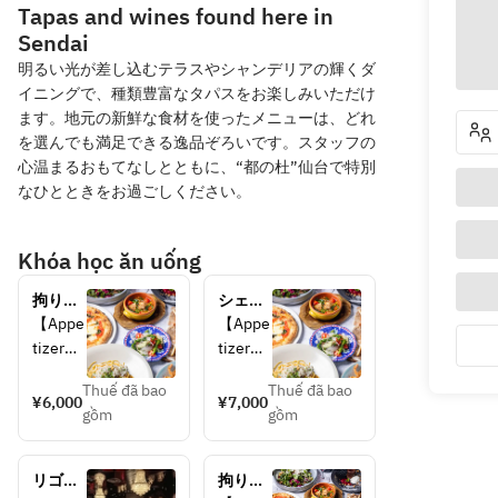
Tapas and wines found here in
Sendai
明るい光が差し込むテラスやシャンデリアの輝くダ
イニングで、種類豊富なタパスをお楽しみいただけ
ます。地元の新鮮な食材を使ったメニューは、どれ
を選んでも満足できる逸品ぞろいです。スタッフの
心温まるおもてなしとともに、“都の杜”仙台で特別
なひとときをお過ごしください。
Khóa học ăn uống
拘りタ
シェフ
パス、 
厳選食
【Appe
【Appe
大人気
材を使
tizer】
tizer】
の窯焼
った、
organic 
Caesar 
きピ
拘りタ
Thuế đã bao
Thuế đã bao
microle
salad 
¥6,000
¥7,000
ザ、人
パス、
gồm
gồm
af 
with 
気のパ
大人気
garden 
tandry 
スタ、
の窯焼
salad
chicken
メイン
きピ
リゴレ
拘りタ
Direct 
 and 