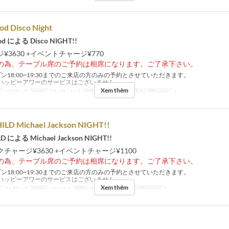
od Disco Night
od による Disco NIGHT!!
¥3630 +イベントチャージ¥770
の為、テーブル席のご予約は相席になります。ご了承下さい。
ン18:00~19:30までのご来店の方のみの予約とさせていただきます。
ハッピーアワーのサービスはございません。
Xem thêm
c
19 Thg 7
Ngày
T2, CN, Hol
Bữa
Bữa tối
Giới hạn dặt món
1 ~
LD Michael Jackson NIGHT!!
D による Michael Jackson NIGHT!!
チャージ¥3630 +イベントチャージ¥1100
の為、テーブル席のご予約は相席になります。ご了承下さい。
ン18:00~19:30までのご来店の方のみの予約とさせていただきます。
ハッピーアワーのサービスはございません。
Xem thêm
c
26 Thg 7
Ngày
CN, Hol
Bữa
Bữa tối
Giới hạn dặt món
1 ~