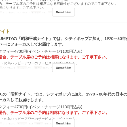
合、テーブル席のご予約は相席になる可能性がございますのでご了承下さい。
煙になります。ご了承下さい。
Xem thêm
c
13 Thg 9, 27 Thg 9
Ngày
CN
Bữa
Bữa tối
ナイト
 DUMPTYの「昭和平成ナイト」では、シティポップに加え、1970～80
バーにフォーカスしてお届けします。
フィー4730円(イベントチャージ1100円込み)
場合、テーブル席のご予約は相席になります。ご了承下さい。
トの為ハッピーアワーのサービスはございません。
Xem thêm
c
02 Thg 8
Ngày
CN
Bữa
Bữa tối
ト
of G.K.の「昭和ナイト」では、シティポップに加え、1970～80年代の日
ーカスしてお届けします。
フィー4730円(イベントチャージ1100円込み)
場合、テーブル席のご予約は相席になります。ご了承下さい。
トの為ハッピーアワーのサービスはございません。
Xem thêm
c
23 Thg 9
Ngày
Hol
Bữa
Bữa tối