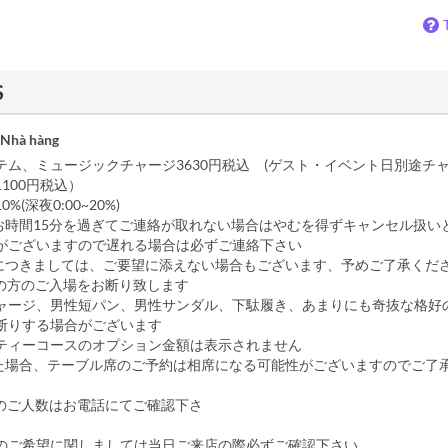
S
 Nhà hàng
ステム、ミュージックチャージ3630円税込 (ゲスト・イベント日別途チ
100円税込）
%(深夜0:00~20%)
お時間15分を過ぎてご連絡が取れない場合はやむを得ずキャンセル扱い
がございますので遅れる場合は必ずご連絡下さい
につきましては、ご要望に添えない場合もございます、予めご了承くだ
満の方のご入場をお断り致します
ャージ、男性短パン、男性サンダル、下駄履き、あまりにも奇抜な格好
断りする場合がございます
ーティーコースのオプション金額は表示されません
った場合、テーブル席のご予約は相席になる可能性がございますのでご了
い
以上のご人数はお電話にてご確認下さ
欄のご希望に関しましては当日ご来店の際必ずご確認下さい。