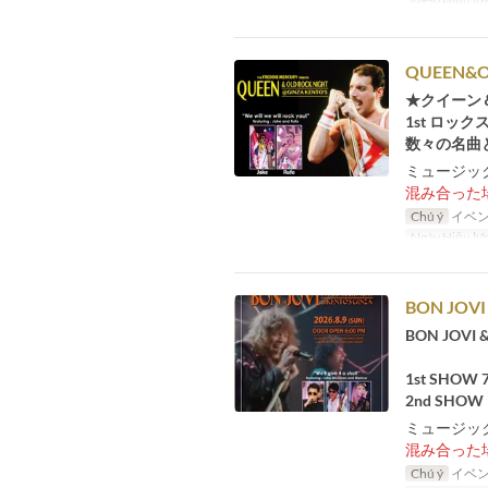
Ngày Hiệu lự
QUEEN&O
★クイーン
1st ロッ
数々の名曲と
ミュージック
混み合った
Chú ý
イベン
Ngày Hiệu lự
BON JOVI
BON JOVI
1st SHOW 
2nd SHOW 9
ミュージック
混み合った
Chú ý
イベン