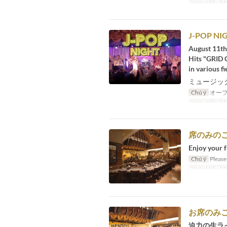
Ngày Hiệu lự
J-POP NI
August 11th
Hits "GRID 
in various fie
ミュージック
Chú ý
オープ
Ngày Hiệu lự
席のみの
Enjoy your f
Chú ý
Please 
Ngày Hiệu lự
お席のみご予
迫力の生ラ