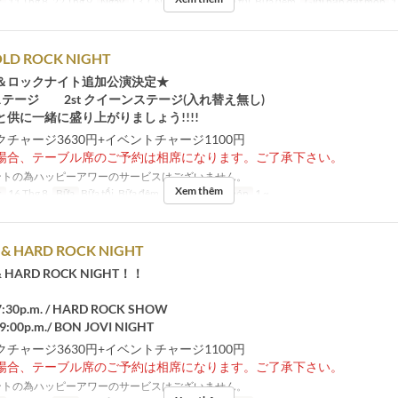
c
11 Thg 8, 22 Thg 9
Ngày
T3, CN, Hol
Bữa
Bữa tối, Bữa đêm
Giới hạn dặt món
1
LD ROCK NIGHT
＆ロックナイト追加公演決定★
クステージ 2st クイーンステージ(入れ替え無し)
供に一緒に盛り上がりましょう!!!!
チャージ3630円+イベントチャージ1100円
場合、テーブル席のご予約は相席になります。ご了承下さい。
トの為ハッピーアワーのサービスはございません。
Xem thêm
c
16 Thg 8
Bữa
Bữa tối, Bữa đêm
Giới hạn dặt món
1 ~
 & HARD ROCK NIGHT
 & HARD ROCK NIGHT！！
7:30p.m. / HARD ROCK SHOW
:00p.m./ BON JOVI NIGHT
チャージ3630円+イベントチャージ1100円
場合、テーブル席のご予約は相席になります。ご了承下さい。
トの為ハッピーアワーのサービスはございません。