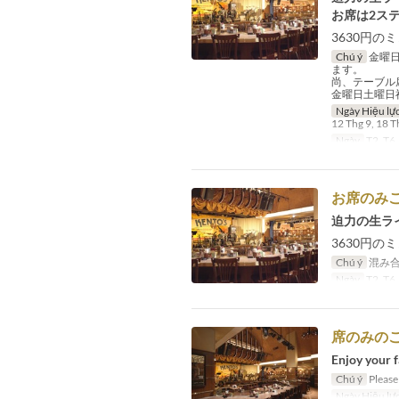
お席は2ス
3630円
Chú ý
金曜日
ます。
尚、テーブル
金曜日土曜日
Ngày Hiệu lự
12 Thg 9, 18 T
Ngày
T2, T6,
お席のみご
迫力の生ラ
3630円
Chú ý
混み合
Ngày
T2, T6,
席のみのご
Enjoy your f
Chú ý
Please 
Ngày Hiệu lự