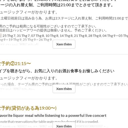
テージの入れ替え制、ご利用時間は21:00までとさせて頂きます。
のミュージックフィーがかかります。
土曜日祝前日は混み合う為、お席は2ステージに入れ替え制、ご利用時間21:00ま
席のご予約は相席になる可能性がございますのでご了承下さい。
祝前日はハッピーアワーの提供は御座いません。予めご了承ください。
c
25 Thg 7, 31 Thg 7, 07 Thg 8, 10 Thg 8, 14 Thg 8, 21 Thg 8, 28 Thg 8, 04 Thg 9 ~ 05 Thg
hg 9 ~ 19 Thg 9, 25 Thg 9 ~ 26 Thg 9
Xem thêm
 T7, CN, Hol
Bữa
Bữa tối
予約②21:15〜
イブを聴きながら、お気に入りのお酒お食事をお愉しみください
のミュージックフィーがかかります。
った場合、テーブル席のご予約は相席になる可能性がございますのでご了承下さい
Xem thêm
 T7, Hol
Bữa
Bữa đêm
予約(貸切がある為19:00〜)
avorite liquor meal while listening to a powerful live concert
note that reservations for table seats may be shared if it is crowded.
Xem thêm
c
22 Thg 8
Ngày
T5, T7
Bữa
Bữa tối, Bữa đêm
Giới hạn dặt món
1 ~