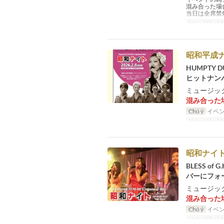
混み合った場
当日は全席禁
Ngày Hiệu lự
昭和平成
HUMPTY
ヒットナン
ミュージック
混み合った
Chú ý
イベン
Ngày Hiệu lự
昭和ナイ
BLESS 
バーにフォ
ミュージック
混み合った
Chú ý
イベン
Ngày Hiệu lự