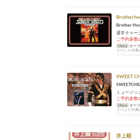
Brotherho
Brother Ho
通常チャージ
ご予約多数
Chú ý
オープ
イベントの為
Ngày Hiệu lự
SWEET CHI
SWEETCHIL
ミュージック
ご予約多数
Chú ý
オープ
イベントの為
Ngày Hiệu lự
井上順