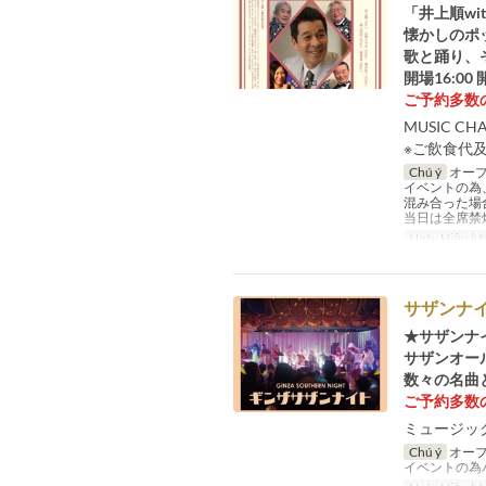
「井上順wi
懐かしのポ
歌と踊り、
開場16:00 
ご予約多数
MUSIC CH
※ご飲食代
Chú ý
オープ
イベントの為
混み合った場
当日は全席禁
Ngày Hiệu lự
サザンナ
★サザンナ
サザンオー
数々の名曲と
ご予約多数
ミュージック
Chú ý
オープ
イベントの為