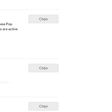
Chọn
nese Pop
 are active
Chọn
ặt món
1 ~
Chọn