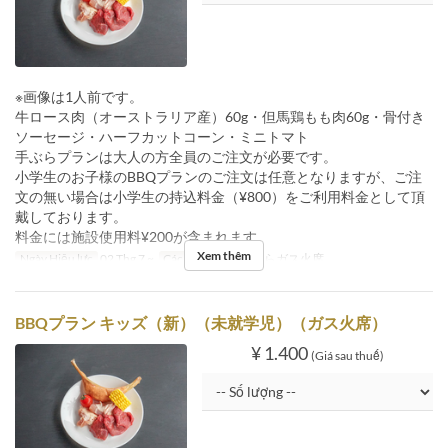
※画像は1人前です。
牛ロース肉（オーストラリア産）60g・但馬鶏もも肉60g・骨付き
ソーセージ・ハーフカットコーン・ミニトマト
手ぶらプランは大人の方全員のご注文が必要です。
小学生のお子様のBBQプランのご注文は任意となりますが、ご注
文の無い場合は小学生の持込料金（¥800）をご利用料金として頂
戴しております。
料金には施設使用料¥200が含まれます。
Xem thêm
Ngày Hiệu lực
02 Thg 7 ~
Các Loại Ghế
手ぶらガス火席
BBQプラン キッズ（新）（未就学児）（ガス火席）
¥ 1.400
(Giá sau thuế)