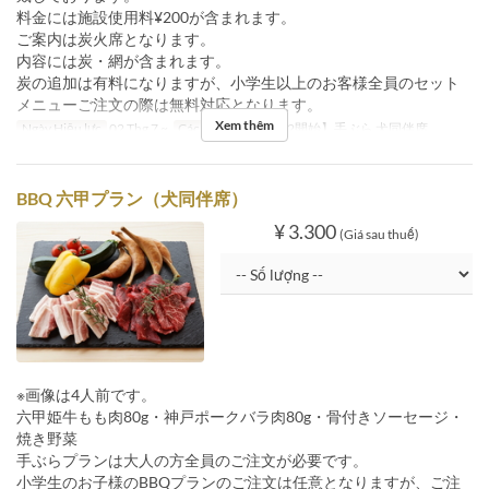
料金には施設使用料¥200が含まれます。
ご案内は炭火席となります。
内容には炭・網が含まれます。
炭の追加は有料になりますが、小学生以上のお客様全員のセット
メニューご注文の際は無料対応となります。
Xem thêm
Ngày Hiệu lực
02 Thg 7 ~
Các Loại Ghế
【7/2開始】手ぶら 犬同伴席
BBQ 六甲プラン（犬同伴席）
¥ 3.300
(Giá sau thuế)
※画像は4人前です。
六甲姫牛もも肉80g・神戸ポークバラ肉80g・骨付きソーセージ・
焼き野菜
手ぶらプランは大人の方全員のご注文が必要です。
小学生のお子様のBBQプランのご注文は任意となりますが、ご注