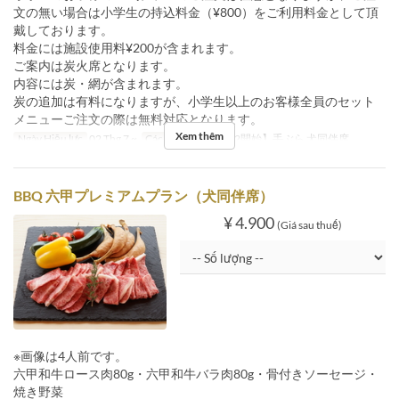
文の無い場合は小学生の持込料金（¥800）をご利用料金として頂
戴しております。
料金には施設使用料¥200が含まれます。
ご案内は炭火席となります。
内容には炭・網が含まれます。
炭の追加は有料になりますが、小学生以上のお客様全員のセット
メニューご注文の際は無料対応となります。
Xem thêm
Ngày Hiệu lực
02 Thg 7 ~
Các Loại Ghế
【7/2開始】手ぶら 犬同伴席
BBQ 六甲プレミアムプラン（犬同伴席）
¥ 4.900
(Giá sau thuế)
※画像は4人前です。
六甲和牛ロース肉80g・六甲和牛バラ肉80g・骨付きソーセージ・
焼き野菜