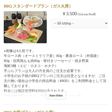
BBQ スタンダードプラン（ガス火席）
¥ 3.500
(Giá sau thuế)
※画像は4人前です。
牛ロース肉（オーストラリア産）80g・豚肩ロース（外国産）
80g・但馬鶏もも肉80g・骨付きソーセージ・焼き野菜
海鮮3種（エビ・小タコ・ホタテ）
手ぶらプランは大人の方全員のご注文が必要です。
小学生のお子様のBBQプランのご注文は任意となりますが、ご注
文の無い場合は小学生の持込料金（¥800）をご利用料金として頂
戴しております。
料金には施設使用料¥200が含まれます。
Xem thêm
Ngày Hiệu lực
02 Thg 7 ~
Các Loại Ghế
手ぶらガス火席