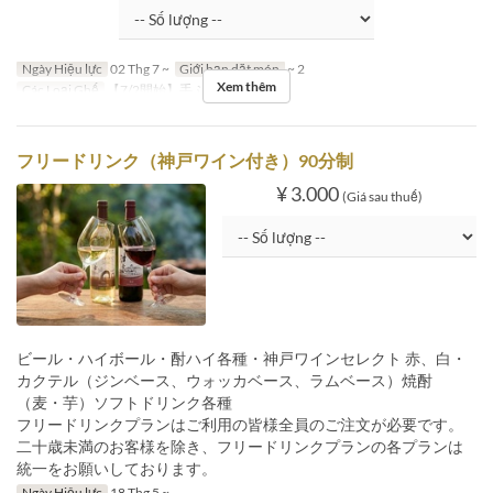
Ngày Hiệu lực
02 Thg 7 ~
Giới hạn dặt món
~ 2
Xem thêm
Các Loại Ghế
【7/2開始】手ぶら 犬同伴席
フリードリンク（神戸ワイン付き）90分制
¥ 3.000
(Giá sau thuế)
ビール・ハイボール・酎ハイ各種・神戸ワインセレクト 赤、白・
カクテル（ジンベース、ウォッカベース、ラムベース）焼酎
（麦・芋）ソフトドリンク各種
フリードリンクプランはご利用の皆様全員のご注文が必要です。
二十歳未満のお客様を除き、フリードリンクプランの各プランは
統一をお願いしております。
Ngày Hiệu lực
18 Thg 5 ~