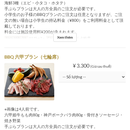
海鮮3種（エビ・小タコ・ホタテ）
手ぶらプランは大人の方全員のご注文が必要です。
小学生のお子様のBBQプランのご注文は任意となりますが、ご注
文の無い場合は小学生の持込料金（¥800）をご利用料金として頂
戴しております。
料金には施設使用料¥200が含まれます。
Xem thêm
Ngày Hiệu lực
02 Thg 7 ~
Các Loại Ghế
手ぶら七輪席
BBQ 六甲プラン（七輪席）
¥ 3.300
(Giá sau thuế)
※画像は4人前です。
六甲姫牛もも肉80g・神戸ポークバラ肉80g・骨付きソーセージ・
焼き野菜
手ぶらプランは大人の方全員のご注文が必要です。