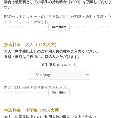
場合は使用料として小学生の持込料金（¥800）を頂戴しておりま
す。
BBQセットにはセットのご注文数に応じた割箸・紙皿・菜箸・ウ
ェットティッシュが含まれます。
Xem thêm
Các Loại Ghế
手ぶらガス火席, 手ぶら七輪席, 【7/2開始】手ぶら 犬同伴席
持込料金 大人（ガス火席）
大人（中学生以上）のご利用人数の数をご入力ください。
食材・飲料はご自由にお持込みいただけます。
¥ 1.400
(Giá sau thuế)
内容には初回分の焼き網が含まれます。
Xem thêm
Các Loại Ghế
持ち込みガス火席
持込料金 小学生（ガス火席）
大人（中学生以上）のご利用人数の数をご入力ください。