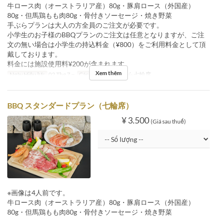
牛ロース肉（オーストラリア産）80g・豚肩ロース（外国産）
80g・但馬鶏もも肉80g・骨付きソーセージ・焼き野菜
手ぶらプランは大人の方全員のご注文が必要です。
小学生のお子様のBBQプランのご注文は任意となりますが、ご注
文の無い場合は小学生の持込料金（¥800）をご利用料金として頂
戴しております。
料金には施設使用料¥200が含まれます。
Xem thêm
Ngày Hiệu lực
02 Thg 7 ~
Các Loại Ghế
手ぶら七輪席
BBQ スタンダードプラン（七輪席）
¥ 3.500
(Giá sau thuế)
※画像は4人前です。
牛ロース肉（オーストラリア産）80g・豚肩ロース（外国産）
80g・但馬鶏もも肉80g・骨付きソーセージ・焼き野菜