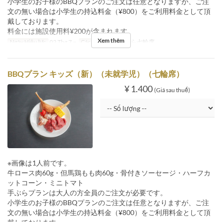
小学生のお子様のBBQプランのご注文は任意となりますが、ご注
文の無い場合は小学生の持込料金（¥800）をご利用料金として頂
戴しております。
料金には施設使用料¥200が含まれます。
Xem thêm
Ngày Hiệu lực
02 Thg 7 ~
Các Loại Ghế
手ぶら七輪席
BBQプラン キッズ（新）（未就学児）（七輪席）
¥ 1.400
(Giá sau thuế)
※画像は1人前です。
牛ロース肉60g・但馬鶏もも肉60g・骨付きソーセージ・ハーフカ
ットコーン・ミニトマト
手ぶらプランは大人の方全員のご注文が必要です。
小学生のお子様のBBQプランのご注文は任意となりますが、ご注
文の無い場合は小学生の持込料金（¥800）をご利用料金として頂