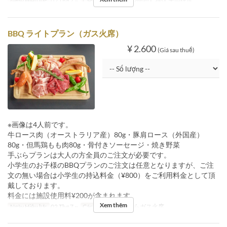
Ngày Hiệu lực
02 Thg 7 ~
Các Loại Ghế
【7/2開始】持込 犬同伴席
BBQ ライトプラン（ガス火席）
¥ 2.600
(Giá sau thuế)
※画像は4人前です。
牛ロース肉（オーストラリア産）80g・豚肩ロース（外国産）
80g・但馬鶏もも肉80g・骨付きソーセージ・焼き野菜
手ぶらプランは大人の方全員のご注文が必要です。
小学生のお子様のBBQプランのご注文は任意となりますが、ご注
文の無い場合は小学生の持込料金（¥800）をご利用料金として頂
戴しております。
料金には施設使用料¥200が含まれます。
Xem thêm
Ngày Hiệu lực
02 Thg 7 ~
Các Loại Ghế
手ぶらガス火席