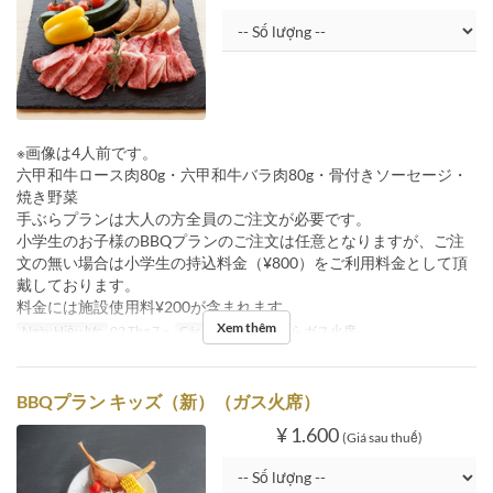
※画像は4人前です。
六甲和牛ロース肉80g・六甲和牛バラ肉80g・骨付きソーセージ・
焼き野菜
手ぶらプランは大人の方全員のご注文が必要です。
小学生のお子様のBBQプランのご注文は任意となりますが、ご注
文の無い場合は小学生の持込料金（¥800）をご利用料金として頂
戴しております。
料金には施設使用料¥200が含まれます。
Xem thêm
Ngày Hiệu lực
02 Thg 7 ~
Các Loại Ghế
手ぶらガス火席
BBQプラン キッズ（新）（ガス火席）
¥ 1.600
(Giá sau thuế)