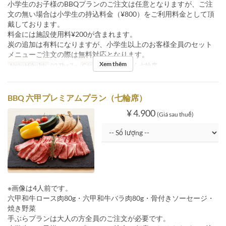
小学生のお子様のBBQプランのご注文は任意となりますが、ご注
文の無い場合は小学生の持込料金（¥800）をご利用料金として頂
戴しております。
料金には施設使用料¥200が含まれます。
炭の追加は有料になりますが、小学生以上のお客様全員のセット
メニューご注文の際は無料対応となります。
Xem thêm
Ngày Hiệu lực
02 Thg 7 ~
Các Loại Ghế
手ぶら七輪席
BBQ 六甲プレミアムプラン（七輪席）
¥ 4.900
(Giá sau thuế)
※画像は4人前です。
六甲和牛ロース肉80g・六甲和牛バラ肉80g・骨付きソーセージ・
焼き野菜
手ぶらプランは大人の方全員のご注文が必要です。