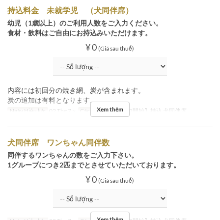
持込料金 未就学児 （犬同伴席）
幼児（1歳以上）のご利用人数をご入力ください。
食材・飲料はご自由にお持込みいただけます。
¥ 0
(Giá sau thuế)
内容には初回分の焼き網、炭が含まれます。
炭の追加は有料となります。
Xem thêm
Ngày Hiệu lực
02 Thg 7 ~
Các Loại Ghế
【7/2開始】持込 犬同伴席
犬同伴席 ワンちゃん同伴数
同伴するワンちゃんの数をご入力下さい。
1グループにつき2匹までとさせていただいております。
¥ 0
(Giá sau thuế)
Xem thêm