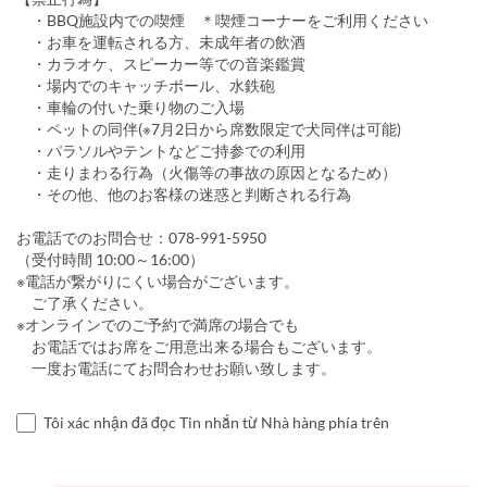
・BBQ施設内での喫煙 ＊喫煙コーナーをご利用ください
・お車を運転される方、未成年者の飲酒
・カラオケ、スピーカー等での音楽鑑賞
・場内でのキャッチボール、水鉄砲
・車輪の付いた乗り物のご入場
・ペットの同伴(※7月2日から席数限定で犬同伴は可能)
・パラソルやテントなどご持参での利用
・走りまわる行為（火傷等の事故の原因となるため）
・その他、他のお客様の迷惑と判断される行為
お電話でのお問合せ：078-991-5950
（受付時間 10:00～16:00）
※電話が繋がりにくい場合がございます。
ご了承ください。
※オンラインでのご予約で満席の場合でも
お電話ではお席をご用意出来る場合もございます。
一度お電話にてお問合わせお願い致します。
Tôi xác nhận đã đọc Tin nhắn từ Nhà hàng phía trên