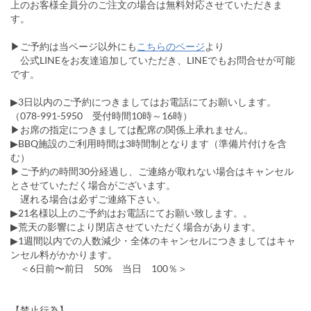
上のお客様全員分のご注文の場合は無料対応させていただきま
す。
▶ご予約は当ページ以外にも
こちらのページ
より
公式LINEをお友達追加していただき、LINEでもお問合せが可能
です。
▶︎3日以内のご予約につきましてはお電話にてお願いします。
（078-991-5950 受付時間10時～16時）
▶お席の指定につきましては配席の関係上承れません。
▶︎BBQ施設のご利用時間は3時間制となります（準備片付けを含
む）
▶ご予約の時間30分経過し、ご連絡が取れない場合はキャンセル
とさせていただく場合がございます。
遅れる場合は必ずご連絡下さい。
▶21名様以上のご予約はお電話にてお願い致します。。
▶荒天の影響により閉店させていただく場合があります。
▶1週間以内での人数減少・全体のキャンセルにつきましてはキャ
ンセル料がかかります。
＜6日前〜前日 50% 当日 100％＞
【禁止行為】