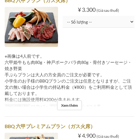
BBQ 六甲プラン（ガス火席）
¥ 3.300
(Giá sau thuế)
※画像は4人前です。
六甲姫牛もも肉80g・神戸ポークバラ肉80g・骨付きソーセージ・
焼き野菜
手ぶらプランは大人の方全員のご注文が必要です。
小学生のお子様のBBQプランのご注文は任意となりますが、ご注
文の無い場合は小学生の持込料金（¥800）をご利用料金として頂
戴しております。
料金には施設使用料¥200が含まれます。
Xem thêm
Ngày Hiệu lực
02 Thg 7 ~
Các Loại Ghế
手ぶらガス火席
BBQ 六甲プレミアムプラン（ガス火席）
¥ 4.900
(Giá sau thuế)