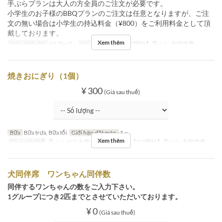
手ぶらプランは大人の方全員のご注文が必要です。
小学生のお子様のBBQプランのご注文は任意となりますが、ご注
文の無い場合は小学生の持込料金（¥800）をご利用料金として頂
戴しております。
Xem thêm
Ngày Hiệu lực
02 Thg 7 ~
Các Loại Ghế
【7/2開始】手ぶら 犬同伴席
焼きおにぎり（1個）
¥ 300
(Giá sau thuế)
Bữa
Bữa trưa, Bữa tối
Giới hạn dặt món
1 ~
Xem thêm
Các Loại Ghế
手ぶらガス火席, 手ぶら七輪席, 【7/2開始】手ぶら 犬同伴席
犬同伴席 ワンちゃん同伴数
同伴するワンちゃんの数をご入力下さい。
1グループにつき2匹までとさせていただいております。
¥ 0
(Giá sau thuế)