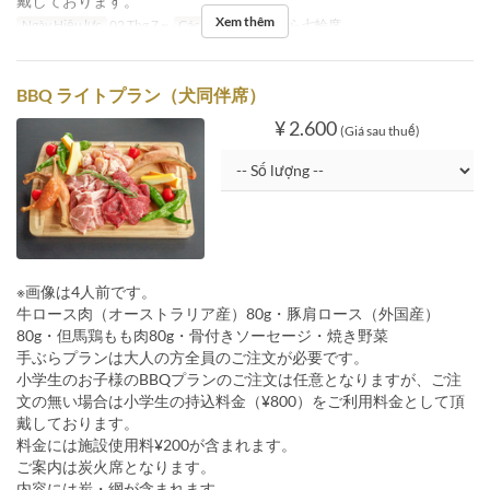
戴しております。
Xem thêm
Ngày Hiệu lực
02 Thg 7 ~
Các Loại Ghế
手ぶら七輪席
BBQ ライトプラン（犬同伴席）
¥ 2.600
(Giá sau thuế)
※画像は4人前です。
牛ロース肉（オーストラリア産）80g・豚肩ロース（外国産）
80g・但馬鶏もも肉80g・骨付きソーセージ・焼き野菜
手ぶらプランは大人の方全員のご注文が必要です。
小学生のお子様のBBQプランのご注文は任意となりますが、ご注
文の無い場合は小学生の持込料金（¥800）をご利用料金として頂
戴しております。
料金には施設使用料¥200が含まれます。
ご案内は炭火席となります。
内容には炭・網が含まれます。