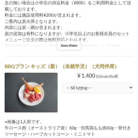
文の無い場合は小学生の持込料金（¥800）をご利用料金として頂
戴しております。
料金には施設使用料¥200が含まれます。
ご案内は炭火席となります。
内容には炭・網が含まれます。
炭の追加は有料になりますが、小学生以上のお客様全員のセット
メニューご注文の際は無料対応となります。
Xem thêm
Ngày Hiệu lực
02 Thg 7 ~
Các Loại Ghế
【7/2開始】手ぶら 犬同伴席
BBQプラン キッズ（新）（未就学児）（犬同伴席）
¥ 1.400
(Giá sau thuế)
※画像は1人前です。
牛ロース肉（オーストラリア産）60g・但馬鶏もも肉60g・骨付き
ソーセージ・ハーフカットコーン・ミニトマト