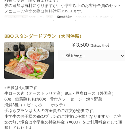
炭の追加は有料になりますが、小学生以上のお客様全員のセット
メニューご注文の際は無料対応となります。
Xem thêm
Ngày Hiệu lực
02 Thg 7 ~
Các Loại Ghế
【7/2開始】手ぶら 犬同伴席
BBQ スタンダードプラン（犬同伴席）
¥ 3.500
(Giá sau thuế)
※画像は4人前です。
牛ロース肉（オーストラリア産）80g・豚肩ロース（外国産）
80g・但馬鶏もも肉80g・骨付きソーセージ・焼き野菜
海鮮3種（エビ・小タコ・ホタテ）
手ぶらプランは大人の方全員のご注文が必要です。
小学生のお子様のBBQプランのご注文は任意となりますが、ご注
文の無い場合は小学生の持込料金（¥800）をご利用料金として頂
戴しております。