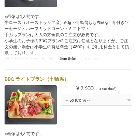
※画像は1人前です。
牛ロース（オーストラリア産）60g・但馬鶏もも肉60g・骨付きソ
ーセージ・ハーフカットコーン・ミニトマト
手ぶらプランは大人の方全員のご注文が必要です。
小学生のお子様のBBQプランのご注文は任意となりますが、ご注
文の無い場合は小学生の持込料金（¥800）をご利用料金として頂
戴しております。
Xem thêm
Ngày Hiệu lực
02 Thg 7 ~
Các Loại Ghế
手ぶらガス火席
BBQ ライトプラン（七輪席）
¥ 2.600
(Giá sau thuế)
※画像は4人前です。