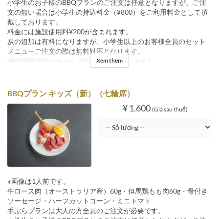
小学生のお子様のBBQプランのご注文は任意となりますが、ご注
文の無い場合は小学生の持込料金（¥800）をご利用料金として頂
戴しております。
料金には施設使用料¥200が含まれます。
炭の追加は有料になりますが、小学生以上のお客様全員のセット
メニューご注文の際は無料対応となります。
Xem thêm
Ngày Hiệu lực
02 Thg 7 ~
Các Loại Ghế
手ぶら七輪席
BBQプラン キッズ（新）（七輪席）
¥ 1.600
(Giá sau thuế)
※画像は1人前です。
牛ロース肉（オーストラリア産）60g・但馬鶏もも肉60g・骨付き
ソーセージ・ハーフカットコーン・ミニトマト
手ぶらプランは大人の方全員のご注文が必要です。