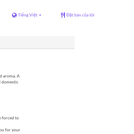
Tiếng Việt
Đặt bàn của tôi
nd aroma. A
d domestic
e forced to
you for your