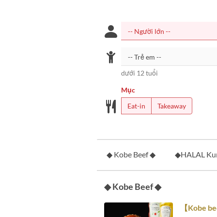
dưới 12 tuổi
Mục
Eat-in
Takeaway
◆ Kobe Beef ◆
◆HALAL Kur
◆ Kobe Beef ◆
【Kobe bee