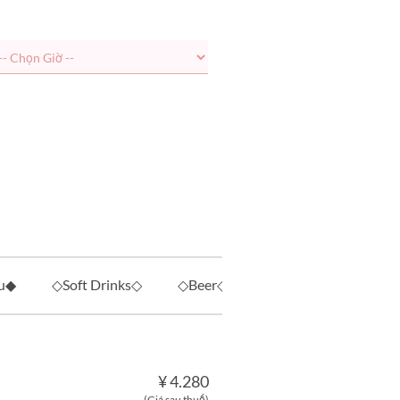
u◆
◇Soft Drinks◇
◇Beer◇
◇Japanese Sake◇
¥ 4.280
(Giá sau thuế)