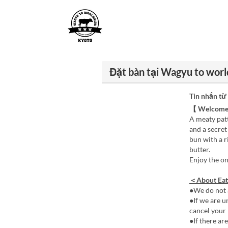
Đặt bàn tại Wagyu to wo
Tin nhắn từ
【 Welcome
A meaty pat
and a secret
bun with a 
butter.
Enjoy the o
＜About Eat
●We do not 
●If we are u
cancel your 
●If there ar