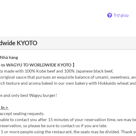
Trợ giúp
rldwide KYOTO
 Nhà hàng
 to WAGYU TO WORLDWIDE KYOTO 】
ty made with 100% Kobe beef and 100% Japanese black beef,
 original sauce that pursues an exquisite balance of umami, sweetness, a
rich texture and aroma baked in our own bakery with Hokkaido wheat an
ne and only best Wagyu burger!
 In＞
accept seating requests.
nable to contact you after 15 minutes of your reservation time, we may b
reservation, so please be sure to contact us if you are late.
e 5 or more people using the restaurant, the seats may be divided. Thank 