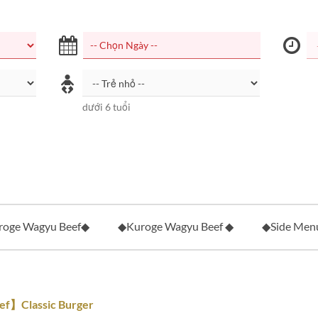
dưới 6 tuổi
oge Wagyu Beef◆
◆Kuroge Wagyu Beef ◆
◆Side Men
f】Classic Burger