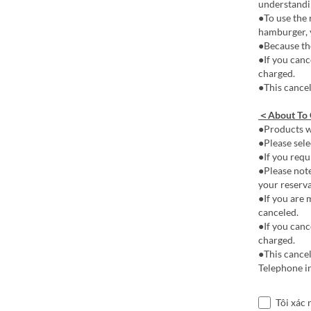
understandi
●To use the 
hamburger, y
●Because the
●If you canc
charged.
●This cancel
＜About To
●Products wi
●Please sele
●If you requi
●Please note
your reserva
●If you are 
canceled.
●If you canc
charged.
●This cancel
Telephone i
Tôi xác 