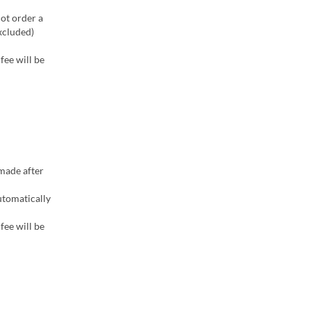
not order a
excluded)
fee will be
 made after
utomatically
fee will be