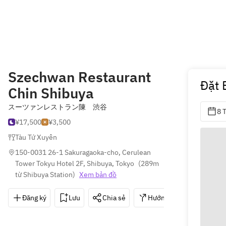
Szechwan Restaurant
Đặt 
Chin Shibuya
スーツァンレストラン陳 渋谷
8 
¥17,500
¥3,500
Tàu Tứ Xuyên
150-0031 26-1 Sakuragaoka-cho, Cerulean 
Tower Tokyu Hotel 2F, Shibuya, Tokyo
(
289m 
từ Shibuya Station
)
Xem bản đồ
Đăng ký
Lưu
Chia sẻ
Hướng dẫn
03-34