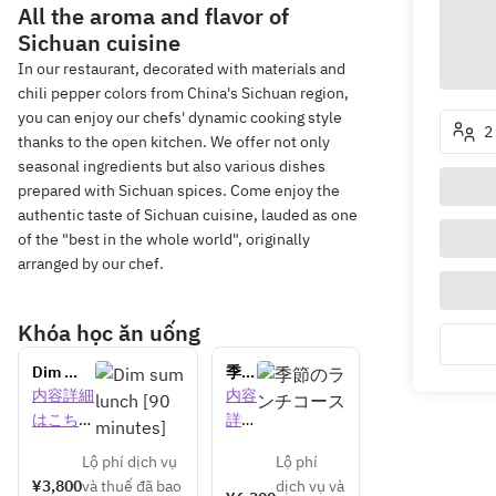
All the aroma and flavor of
Sichuan cuisine
In our restaurant, decorated with materials and
chili pepper colors from China's Sichuan region,
you can enjoy our chefs' dynamic cooking style
2
thanks to the open kitchen. We offer not only
seasonal ingredients but also various dishes
prepared with Sichuan spices. Come enjoy the
authentic taste of Sichuan cuisine, lauded as one
of the "best in the whole world", originally
arranged by our chef.
Khóa học ăn uống
Dim 
季節
sum 
のラ
内容詳細
内容
lunch 
ンチ
はこちら
詳細
[90 
コー
はこ
minutes]
ス 
Lộ phí dịch vụ
Lộ phí
ちら
¥3,800
và thuế đã bao
dịch vụ và