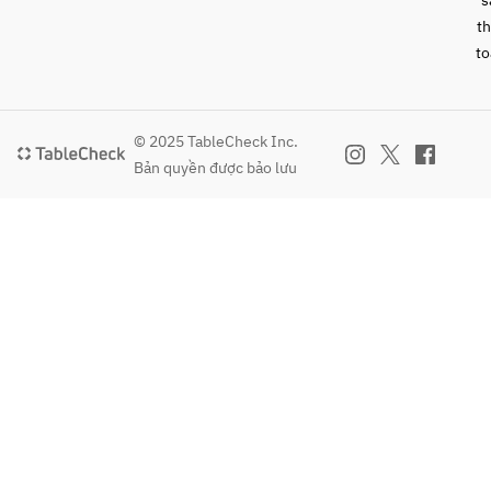
s
t
to
© 2025 TableCheck Inc.
Bản quyền được bảo lưu