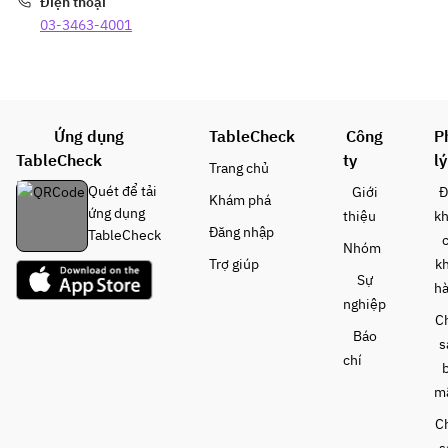
Điện thoại
03-3463-4001
Ứng dụng
TableCheck
Công
P
TableCheck
ty
lý
Trang chủ
Quét để tải
Giới
Đ
Khám phá
ứng dụng
thiệu
k
Đăng nhập
TableCheck
Nhóm
Trợ giúp
k
Sự
h
nghiệp
C
Báo
s
chí
m
C