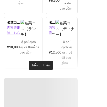
¥6,300
gồm
thuế đã
bao gồm
名菜コー
名菜
ス【ラン
コー
内容詳細
内容
チ】
ス
はこちら
詳細
【デ
はこ
ィナ
Lộ phí dịch
Lộ phí
ちら
ー】
¥10,000
vụ và thuế đã
dịch vụ
bao gồm
¥12,500
và thuế
đã bao
gồm
Hiển thị thêm