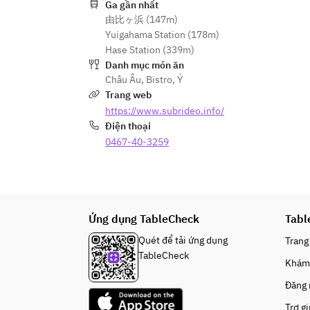
Ga gần nhất
由比ヶ浜 (147m)
Yuigahama Station (178m)
Hase Station (339m)
Danh mục món ăn
Châu Âu
,
Bistro
,
Ý
Trang web
https://www.subrideo.info/
Điện thoại
0467-40-3259
Ứng dụng TableCheck
Tabl
Quét để tải ứng dụng
Trang
TableCheck
Khám
Đăng
Trợ g