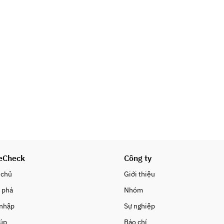
eCheck
Công ty
 chủ
Giới thiệu
 phá
Nhóm
 nhập
Sự nghiệp
iúp
Báo chí