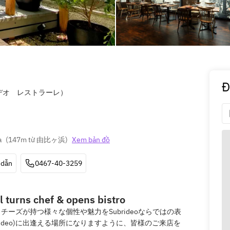
Đ
スブリデオ レストラーレ）
a
(
147m từ 由比ヶ浜
)
Xem bản đồ
 dẫn
0467-40-3259
 turns chef & opens bistro
ーズが持つ様々な個性や魅力をSubrideoならではの表
rideo)に出逢える場所になりますように、皆様のご来店を