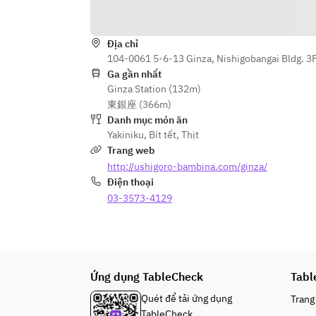
Địa chỉ
104-0061 5-6-13 Ginza, Nishigobangai Bldg. 3
Ga gần nhất
Ginza Station (132m)
東銀座 (366m)
Danh mục món ăn
Yakiniku
,
Bít tết
,
Thịt
Trang web
http://ushigoro-bambina.com/ginza/
Điện thoại
03-3573-4129
Ứng dụng TableCheck
Tabl
Quét để tải ứng dụng
Trang
TableCheck