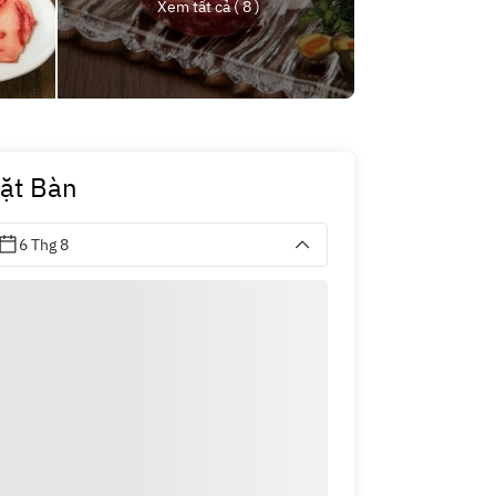
Xem tất cả ( 8 )
ặt Bàn
6 Thg 8