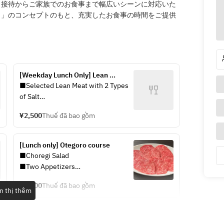
、接待からご家族でのお食事まで幅広いシーンに対応いた
！」のコンセプトのもと、充実したお食事の時間をご提供
[Weekday Lunch Only] Lean 
Yakiniku Set
■Selected Lean Meat with 2 Types 
of Salt
■Selected Lean Meat with 2 Types 
¥2,500
Thuế đã bao gồm
of Sauce
■Choregi Salad
■Wakame Seaweed Soup
[Lunch only] Otegoro course
■Rice
■Choregi Salad
■Two Appetizers
■Wakame Seaweed Soup
¥3,500
Thuế đã bao gồm
■Rice
n thị thêm
■Tongue Tip (Salted)
■Skirt Steak (Salted)
■Selected Rare Cuts (Salted)