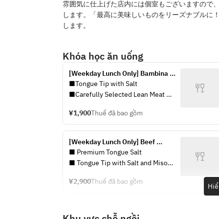
雰囲気に仕上げた店内には個室もございますので
します。「最高に美味しいものをリーズナブルに
します。
Khóa học ăn uống
[Weekday Lunch Only] Bambina 
Yakiniku Set
■Tongue Tip with Salt
■Carefully Selected Lean Meat 
with Salt
¥1,900
Thuế đã bao gồm
■Specially Selected Cuts
■Sirloin with Sauce (with Egg Yolk)
■Choregi Salad
[Weekday Lunch Only] Beef 
■Wakame Seaweed Soup
Tongue & Skirt Steak Yakiniku Set
■ Premium Tongue Salt
■Rice
■ Tongue Tip with Salt and Miso
■ Skirt Steak with Salt and Sauce
¥2,900
Thuế đã bao gồm
■ Choregi Salad
Hiể
■ Seaweed Soup
■ Rice
Khu vực chỗ ngồi