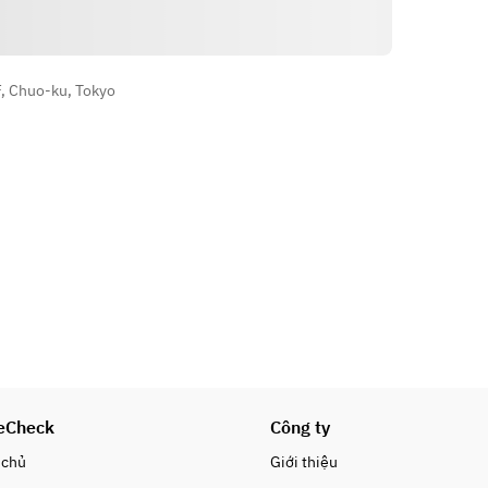
Hướng dẫn
F, Chuo-ku, Tokyo
eCheck
Công ty
 chủ
Giới thiệu