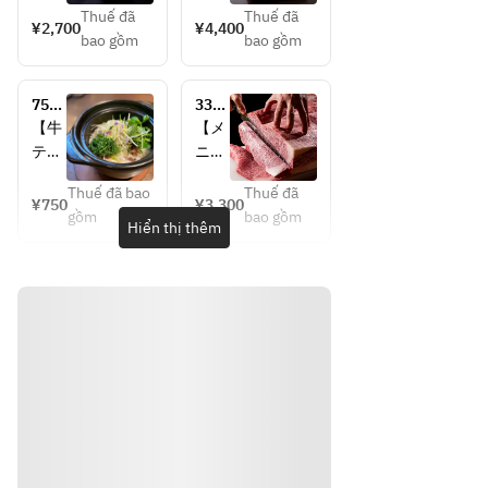
膳
ース
Thuế đã
Thuế đã
める
（全
¥2,700
¥4,400
bao gồm
bao gồm
ラン
11
チ限
品）
定の
】
750
3300
焼肉
■厳
円テ
円焼
【牛
【メ
膳で
選和
ール
物だ
テー
ニュ
す！
牛の
土鍋
けコ
ル土
ー
ラン
しゃ
＆お
ース
Thuế đã bao
Thuế đã
鍋御
（全
¥750
¥3,300
席の
チタ
ぶし
gồm
bao gồm
飯付
8
Hiển thị thêm
みの
イム
ゃぶ
き
品）
予約
は日
■和
♪】
】
替わ
牛タ
来店
■焼
りの
テバ
して
物塩
ハー
ラの
から
・タ
ブテ
炙り
アラ
ン3
ィー
寿司
カル
種盛
やコ
■タ
トで
合せ
ーヒ
ンシ
単品
・サ
ーは
チュ
注文
ガリ
無料
ー
した
・特