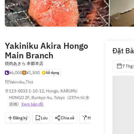
Yakiniku Akira Hongo
Đặt B
Main Branch
焼肉あきら 本郷本店
7 Thg 
¥6,000
¥1,500
Sử dụng
Yakiniku
,
Thịt
113-0033 1-10-12, Hongo, KARUMU 
HONGO 2F, Bunkyo-ku, Tokyo
(
237m từ 水
道橋
)
Xem bản đồ
Đăng ký
Lưu
Chia sẻ
Hướng dẫn
050-3