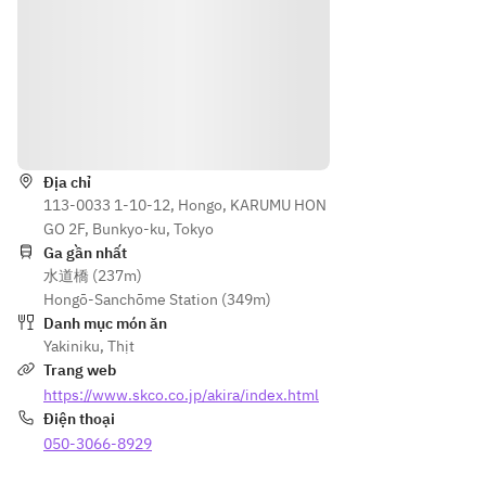
でお
■牛
いけ
上ロ
飲み
の塩
ど、
ース
頂け
煮込
牛テ
■焼
ま
み
ール
物タ
す。
■特
土鍋
レ
Hướng dẫn
製ド
ご飯
・ハ
レッ
だけ
ラミ
シン
Địa chỉ
は食
・ロ
113-0033 1-10-12, Hongo, KARUMU HON
グの
べた
ース
GO 2F, Bunkyo-ku, Tokyo
グリ
い！
・上
Ga gần nhất
ーン
とい
ロー
水道橋 (237m)
サラ
う方
ス
Hongō-Sanchōme Station (349m)
ダ
の為
Danh mục món ăn
■焼
の席
★牛
Yakiniku
,
Thịt
物
のみ
テー
Trang web
・タ
予約
ル土
https://www.skco.co.jp/akira/index.html
ン2
で
鍋御
Điện thoại
種盛
す。
飯ご
050-3066-8929
り
焼き
希望
・切
物、
のお