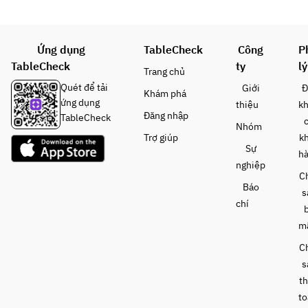
り落
前
客様
とし
菜、
は土
2種
他料
鍋付
Ứng dụng
盛り
TableCheck
Công
P
理は
きプ
■あ
TableCheck
ty
lý
ご来
ラン
Trang chủ
きら
店時
から
Quét để tải
Giới
Đ
Khám phá
の焼
ご注
のご
ứng dụng
thiệu
k
きす
文く
予約
Đăng nhập
TableCheck
き
Nhóm
ださ
をお
Trợ giúp
k
■〆
い。
願い
Sự
h
の冷
当日
致し
nghiệp
麺
15:0
ま
C
Báo
0ま
す。
s
※山
chí
での
コメ
形県
受付
ント
m
産つ
とな
での
や姫
C
り、
ご注
食べ
s
以降
文は
放題
t
の人
対応
で
数変
致し
to
す！