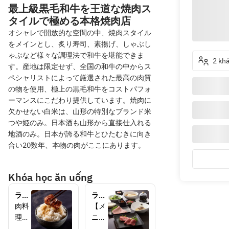
最上級黒毛和牛を王道な焼肉ス
タイルで極める本格焼肉店
オシャレで開放的な空間の中、焼肉スタイル
をメインとし、炙り寿司、素揚げ、しゃぶし
ゃぶなど様々な調理法で和牛を堪能できま
2 kh
す。産地は限定せず、全国の和牛の中からス
ペシャリストによって厳選された最高の肉質
の物を使用、極上の黒毛和牛をコストパフォ
ーマンスにこだわり提供しています。焼肉に
欠かせない白米は、山形の特別なブランド米
つや姫のみ。日本酒も山形から直接仕入れる
地酒のみ。日本が誇る和牛とひたむきに向き
合い20数年、本物の肉がここにあります。
Khóa học ăn uống
ラン
ラン
チ
チ
肉料
【メ
2700
4400
理も
ニュ
焼肉
円コ
楽し
ー