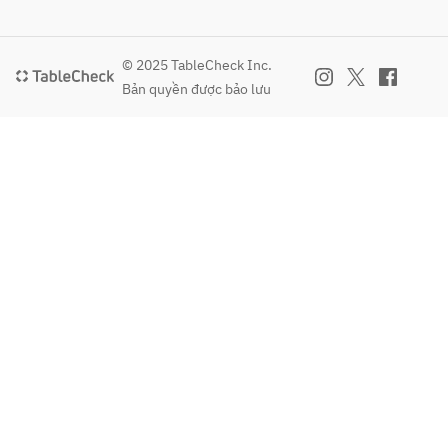
更は
ませ
承れ
んの
ませ
でご
© 2025 TableCheck Inc.
んの
了承
Bản quyền được bảo lưu
で予
の程
めご
お願
了承
い申
くだ
し上
さ
げま
い。
す。
（土
■焼
鍋付
物
きプ
上タ
ラン
ン
は当
塩　
日
1,98
15：
0円
00以
タ
降は
ン　
承れ
1,48
ませ