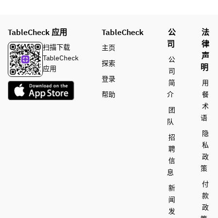
TableCheck 应用
TableCheck
公
法
司
律
扫描下载
主页
声
TableCheck
公
探索
明
应用
司
登录
简
用
帮助
介
餐
术
团
语
队
隐
招
私
聘
政
信
策
息
付
新
款
闻
政
发