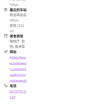
Tokyo
最近的车站
明治神宮前
(41m)
原宿 (311
m)
美食类型
咖啡厅
,
煎
饼
,
澳洲菜
网站
https://ww
w.billsjapa
n.com/en/l
ocations/o
motesando
电话
03-5772-1
133