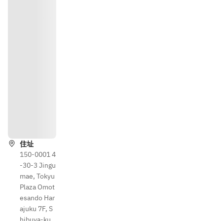
导航
住址
150-0001 4
-30-3 Jingu
mae, Tokyu
Plaza Omot
esando Har
ajuku 7F, S
hibuya-ku,