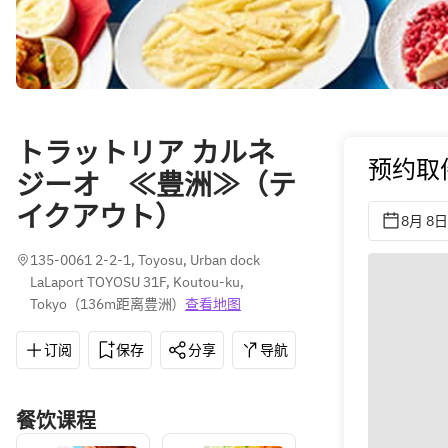
トラットリア カルネ
预约取
ジーオ ≪豊洲≫（テ
イクアウト）
8月 8日
135-0061 2-2-1, Toyosu, Urban dock 
LaLaport TOYOSU 31F, Koutou-ku, 
Tokyo
(
136m距离豊洲
)
查看地图
订阅
保存
分享
导航
03-3520-8340
餐饮课程