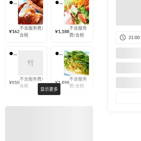
●自
●カ
家製
ルネ
パ
ジー
ン　
オ・
ポッ
グリ
不含服务费/
不含服务
¥162
¥1,188
プオ
ーン
含税
费/含税
21:00
ーバ
サラ
ー　
ダ～
～塩
2種
●マ
●大
ホイ
の自
ッシ
葉た
ップ
家製
ュポ
っぷ
クリ
ドレ
テト
りペ
ーム
ッシ
ペロ
不含服务费/
不含服务
¥810
¥1,890
とメ
ング
ンチ
含税
费/含税
显示更多
ープ
付き
ーノ
ルシ
～
🌶
ロッ
プ付
き～