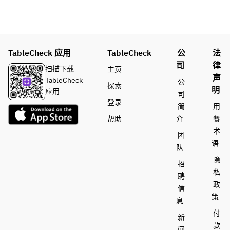
TableCheck 应用
TableCheck
公
法
司
律
扫描下载
主页
声
TableCheck
公
探索
明
应用
司
登录
简
用
帮助
介
餐
术
团
语
队
隐
招
私
聘
政
信
策
息
付
新
款
闻