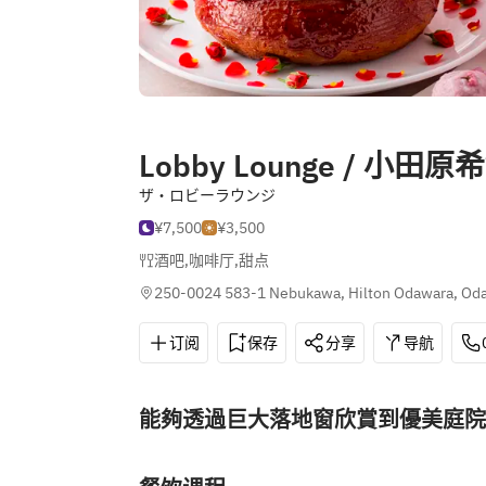
Lobby Lounge / 小
ザ・ロビーラウンジ
¥7,500
¥3,500
酒吧
,
咖啡厅
,
甜点
250-0024 583-1 Nebukawa, Hilton Odawara, Od
订阅
保存
分享
导航
能夠透過巨大落地窗欣賞到優美庭院