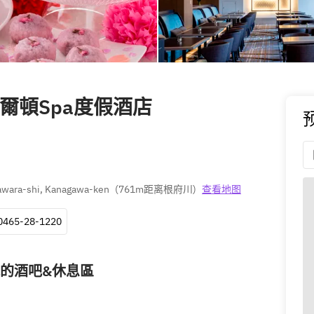
田原希爾頓Spa度假酒店
awara-shi, Kanagawa-ken
(
761m距离根府川
)
查看地图
0465-28-1220
的酒吧&休息區