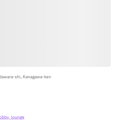
导航
dawara-shi, Kanagawa-ken
/lobby_lounge