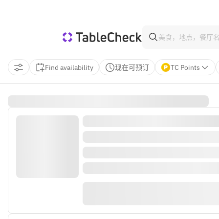
Find availability
现在可预订
TC Points