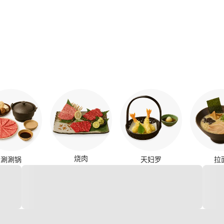
烧肉
涮涮锅
天妇罗
拉