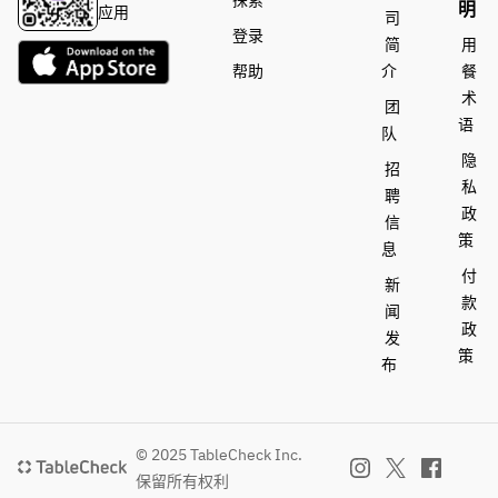
探索
明
应用
司
登录
简
用
帮助
介
餐
术
团
语
队
隐
招
私
聘
政
信
策
息
付
新
款
闻
政
发
策
布
© 2025 TableCheck Inc.
保留所有权利