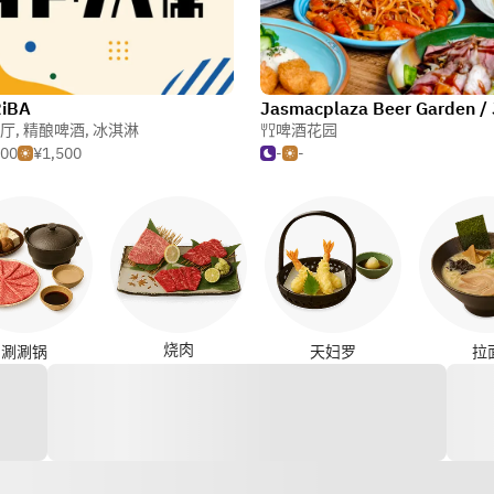
iBA
厅
,
精酿啤酒
,
冰淇淋
啤酒花园
500
¥1,500
-
-
烧肉
涮涮锅
天妇罗
拉