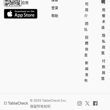
探索
明
应用
司
登录
简
用
帮助
介
餐
术
团
语
队
隐
招
私
聘
政
信
策
息
付
新
款
闻
政
发
策
布
© 2025 TableCheck Inc.
保留所有权利