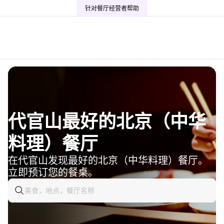
针对餐厅经营者
帮助
代官山最好的北京（中华
料理）餐厅
在代官山发现最好的北京（中华料理）餐厅。
立即预订您的餐桌。