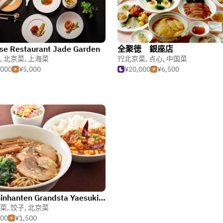
se Restaurant Jade Garden
全聚徳 銀座店
,
北京菜
,
上海菜
北京菜
,
点心
,
中国菜
,000
¥5,000
¥20,000
¥6,500
Tenshinhanten Grandsta Yaesukita
菜
,
饺子
,
北京菜
500
¥1,500