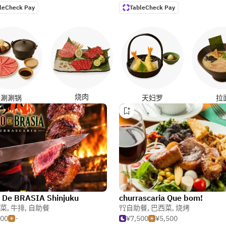
leCheck Pay
TableCheck Pay
烧肉
涮涮锅
天妇罗
拉
 De BRASIA Shinjuku
churrascaria Que bom!
菜
,
牛排
,
自助餐
自助餐
,
巴西菜
,
烧烤
500
-
¥7,500
¥5,500