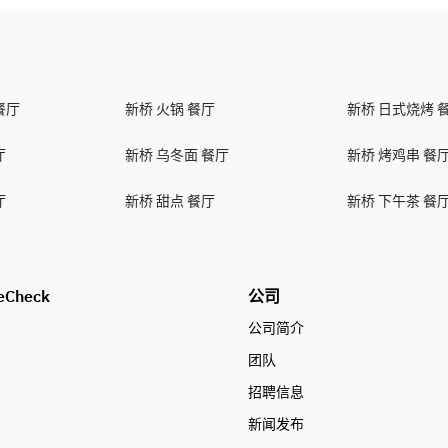
餐厅
新桥 火锅 餐厅
新桥 日式烧烤 
厅
新桥 乌冬面 餐厅
新桥 烤鸡串 餐
厅
新桥 甜点 餐厅
新桥 下午茶 餐
eCheck
公司
公司简介
团队
招聘信息
新闻发布