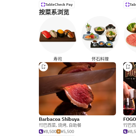
TableCheck Pay
Tab
按菜系浏览
寿司
怀石料理
Barbacoa Shibuya
FOGO
巴西菜
,
烧烤
,
自助餐
巴西
¥8,500
¥5,500
¥8,