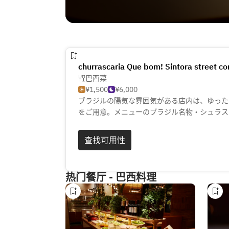
churrascaria Que bom! Sintora street co
巴西菜
¥1,500
¥6,000
ブラジルの陽気な雰囲気がある店内は、ゆった
をご用意。メニューのブラジル名物・シュラス
塊を鉄串に刺してグリルで焼き上げ、焼き立て
ル郷土料理では、豚肉などを一緒に煮込んだフ
查找可用性
す。ブラジルカクテル・カイピリーニャと一緒
※現在は新型コロナウィルス対策のため、バイ
热门餐厅 - 巴西料理