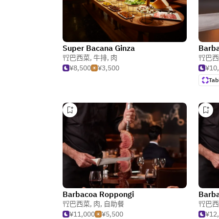
Super Bacana Ginza
Barb
巴西菜
,
牛排
,
肉
巴西
¥8,500
¥3,500
¥10
Tab
Barbacoa Roppongi
Barb
巴西菜
,
肉
,
自助餐
巴西
¥11,000
¥5,500
¥12