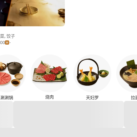
菜
,
饺子
500
-
烧肉
涮涮锅
天妇罗
拉