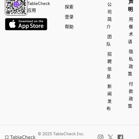
声
TableCheck
公
探索
明
应用
司
登录
简
用
帮助
介
餐
术
团
语
队
隐
招
私
聘
政
信
策
息
付
新
款
闻
政
发
策
布
© 2025 TableCheck Inc.