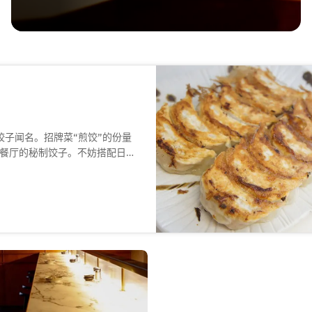
饺子闻名。招牌菜“煎饺”的份量
餐厅的秘制饺子。不妨搭配日式