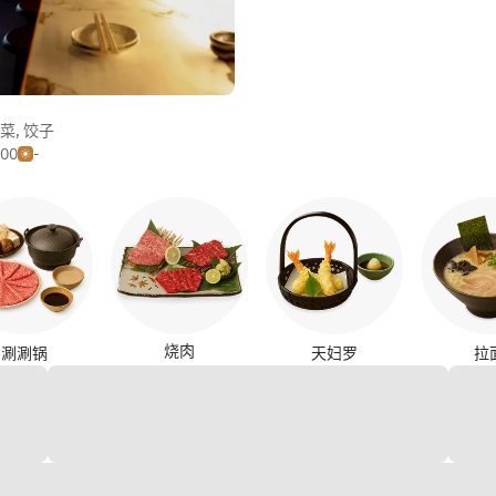
菜
,
饺子
500
-
烧肉
涮涮锅
天妇罗
拉