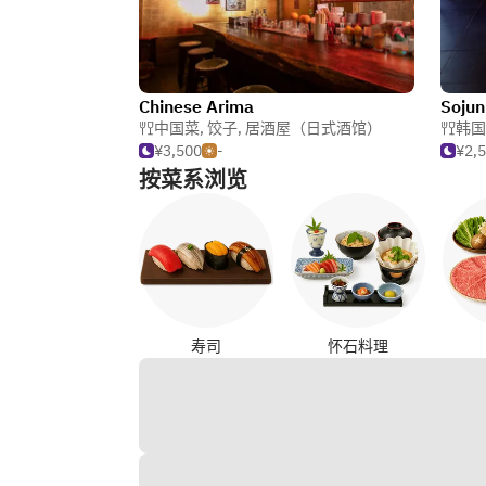
Chinese Arima
Sojun
中国菜
,
饺子
,
居酒屋（日式酒馆）
韩国
¥3,500
-
¥2,
按菜系浏览
寿司
怀石料理