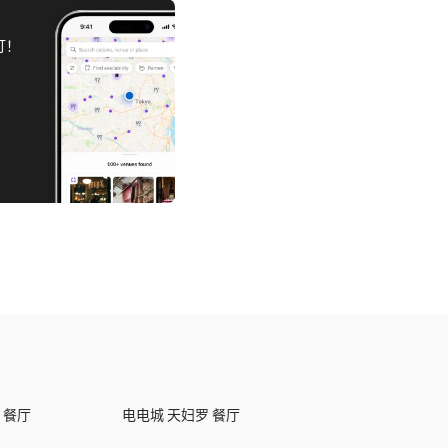
订！
 餐厅
电电城 天妇罗 餐厅