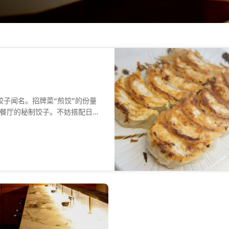
饺子闻名。招牌菜“煎饺”的份量
餐厅的秘制饺子。不妨搭配日式