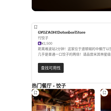
GYOZAOH!DotonboriStore
饺子
¥2,500
距离难波站2分钟！这家位于道顿堀的中餐厅以
几乎是普通一口饺子的两倍！请品尝米其林星级
居酒屋料理和大阪的美酒，享用美味的饺子。
查找可用性
热门餐厅 - 饺子