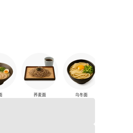
烤鸡串
面
荞麦面
乌冬面