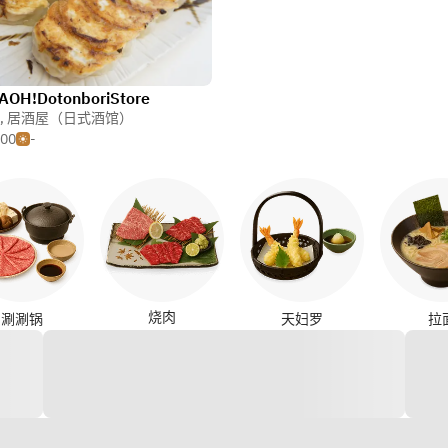
AOH!DotonboriStore
,
居酒屋（日式酒馆）
500
-
烧肉
涮涮锅
天妇罗
拉