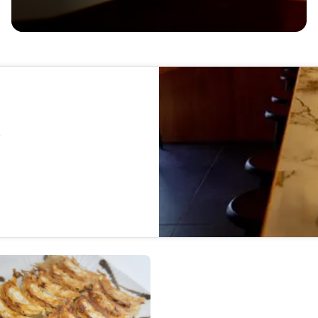
／
！
供独家菜品！
是您的不二之选♪