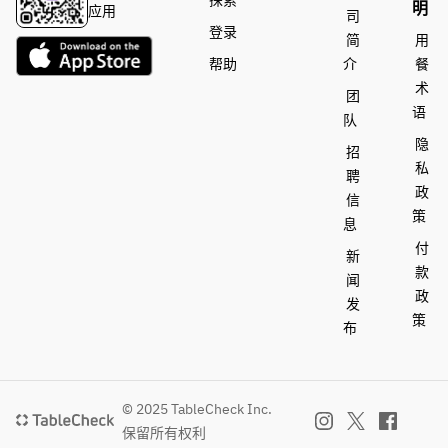
探索
明
应用
司
登录
简
用
帮助
介
餐
术
团
语
队
隐
招
私
聘
政
信
策
息
付
新
款
闻
政
发
策
布
© 2025 TableCheck Inc.
保留所有权利