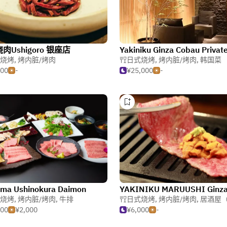
肉Ushigoro 银座店
烧烤
,
烤内脏/烤肉
日式烧烤
,
烤内脏/烤肉
,
韩国菜
500
-
¥25,000
-
uma Ushinokura Daimon
烧烤
,
烤内脏/烤肉
,
牛排
日式烧烤
,
烤内脏/烤肉
,
居酒屋（日
500
¥2,000
¥6,000
-