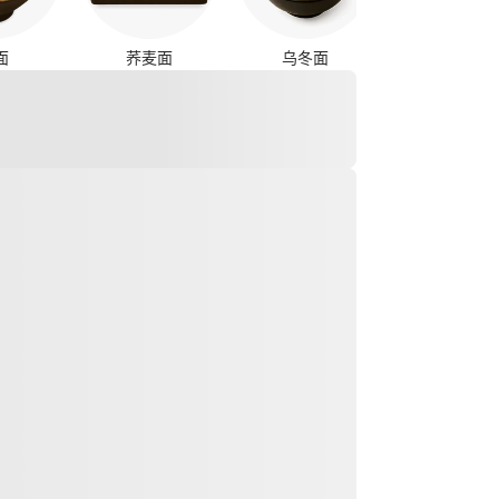
面
荞麦面
乌冬面