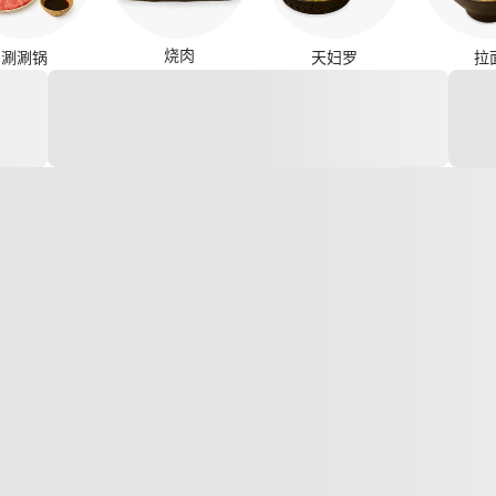
烧肉
涮涮锅
天妇罗
拉