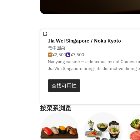
Jia Wei Singapore / Noku Kyoto
中国菜
¥2,500
¥7,500
Nanyang cuisine — a delicious mix of Chinese 
Jia Wei Singapore brings its distinctive dining
opening of its second restaurant at Noku Kyoto
This experience is rooted in the very essence 
查找可用性
more than just a meal — it’s a celebration of t
按菜系浏览