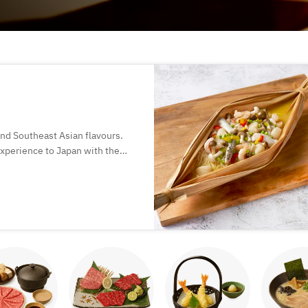
and Southeast Asian flavours.
 experience to Japan with the
.
of Chinese dining, where food is
ogetherness.