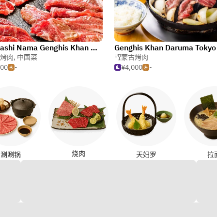
Shinbashi Nama Genghis Khan Moeru Hitsuji
烤肉
,
中国菜
蒙古烤肉
500
-
¥4,000
-
烧肉
涮涮锅
天妇罗
拉