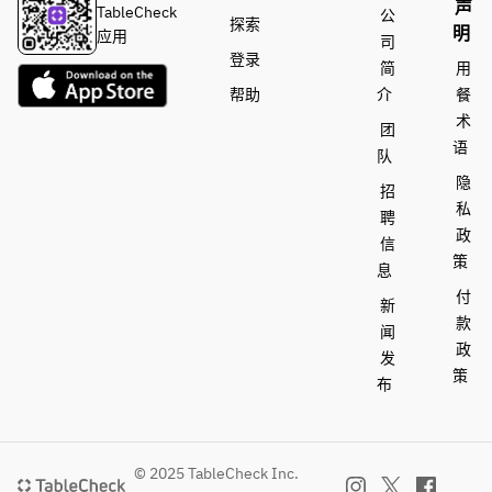
声
TableCheck
公
探索
明
应用
司
登录
简
用
帮助
介
餐
术
团
语
队
隐
招
私
聘
政
信
策
息
付
新
款
闻
政
发
策
布
© 2025 TableCheck Inc.