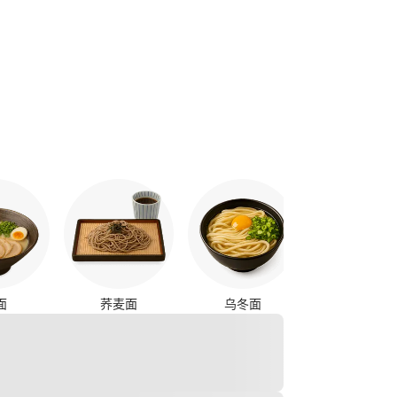
烤鸡串
面
荞麦面
乌冬面