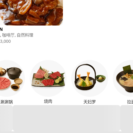
N
,
咖啡厅
,
自然料理
3,000
烧肉
涮涮锅
天妇罗
拉