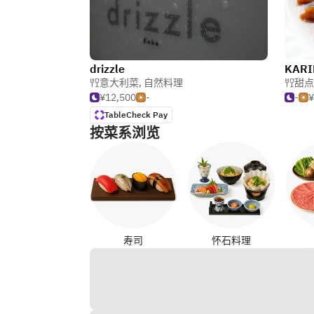
drizzle
KARI
意大利菜
,
自然料理
甜点
¥12,500
-
-
¥
TableCheck Pay
按菜系浏览
寿司
怀石料理