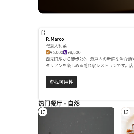
R.Marco
意大利菜
¥6,000
¥8,500
西元町駅から徒歩2分、瀬戸内の新鮮な魚介類
タリアンを楽しめる隠れ家レストランです。店主
かせコース」は、手作りのパンやデザート、手
クラシカルなワインや、ナチュールワインとの
查找可用性
ュでシックな店内は、落ち着いた雰囲気で商店
した時間をお過ごしいただけます。お祝い事や
ご提供いたします。
热门餐厅 - 自然