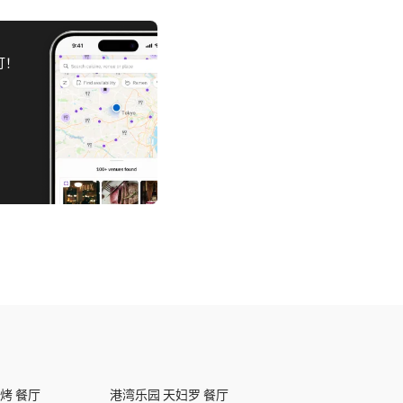
订！
烤 餐厅
港湾乐园 天妇罗 餐厅