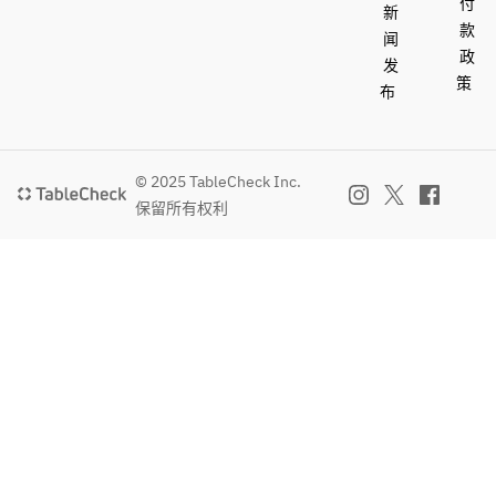
付
新
款
闻
政
发
策
布
© 2025 TableCheck Inc.
保留所有权利