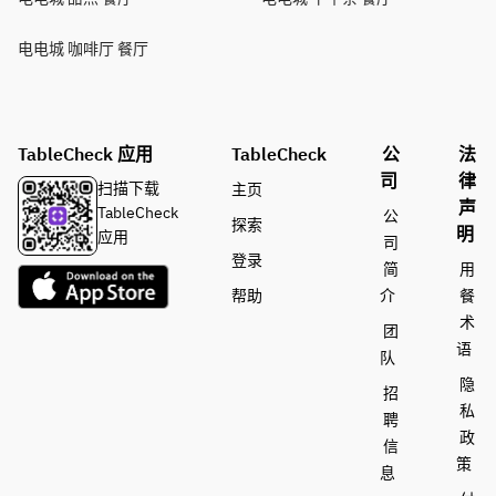
电电城 咖啡厅 餐厅
TableCheck 应用
TableCheck
公
法
司
律
扫描下载
主页
声
TableCheck
公
探索
明
应用
司
登录
简
用
帮助
介
餐
术
团
语
队
隐
招
私
聘
政
信
策
息