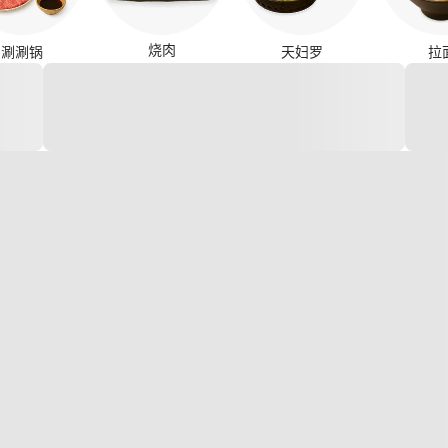
烧肉
涮涮锅
天妇罗
拉