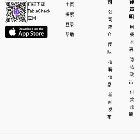
司
律
扫描下载
主页
声
TableCheck
公
探索
明
应用
司
登录
简
用
帮助
介
餐
术
团
语
队
隐
招
私
聘
政
信
策
息
付
新
款
闻
政
发
策
布