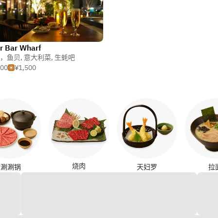
r Bar Wharf
，鱼贝
,
意大利菜
,
生蚝吧
000
¥1,500
烧肉
涮涮锅
天妇罗
拉